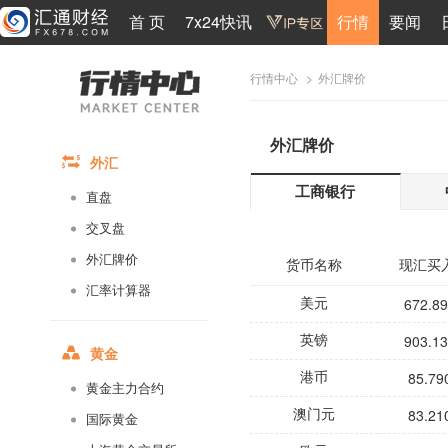
首 页
7x24快讯
行情
要闻
>
外汇牌价
行情中心
外汇牌价
外汇
工商银行
直盘
交叉盘
外汇牌价
货币名称
现汇买
汇率计算器
672.8
美元
903.1
英镑
黄金
85.79
港币
黄金主力合约
83.21
澳门元
国际黄金