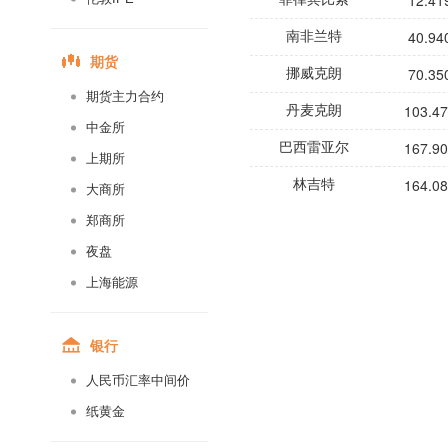
12.41
40.94
南非兰特
期货
70.35
挪威克朗
期货主力合约
103.4
丹麦克朗
中金所
167.9
巴西雷亚尔
上期所
164.0
林吉特
大商所
郑商所
夜盘
上海能源
银行
人民币汇率中间价
纸黄金