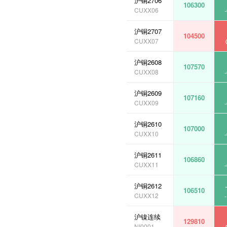
沪铜2706
106300
CUXX06
沪锡XX03
沪铜2707
沪锡XX04
104500
CUXX07
沪锡XX05
沪铜2608
107570
CUXX08
沪锡XX06
沪铜2609
107160
沪锡XX07
CUXX09
沪铜2610
沪锡XX08
107000
CUXX10
沪锡XX09
沪铜2611
106860
CUXX11
沪锡XX10
沪铜2612
106510
沪锡XX11
CUXX12
沪锡XX12
沪镍连续
129810
NI0001