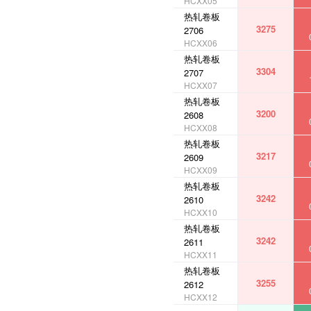
HCXX05
热轧卷板
3275
2706
HCXX06
热轧卷板
3304
2707
HCXX07
热轧卷板
3200
2608
HCXX08
热轧卷板
3217
2609
HCXX09
热轧卷板
3242
2610
HCXX10
热轧卷板
3242
2611
HCXX11
热轧卷板
3255
2612
HCXX12