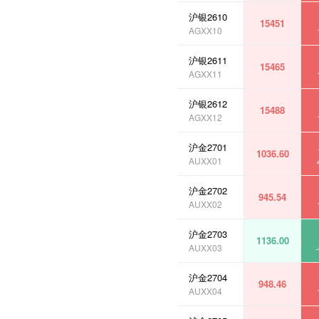
沪铝XX12
沪银2610
15451
AGXX10
沪铜XX01
沪银2611
15465
沪铜XX02
AGXX11
沪银2612
沪铜XX03
15488
AGXX12
沪铜XX04
沪金2701
1036.60
AUXX01
沪铜XX05
沪金2702
945.54
沪铜XX06
AUXX02
沪铜XX07
沪金2703
1136.00
AUXX03
沪铜XX08
沪金2704
948.46
AUXX04
沪铜XX09