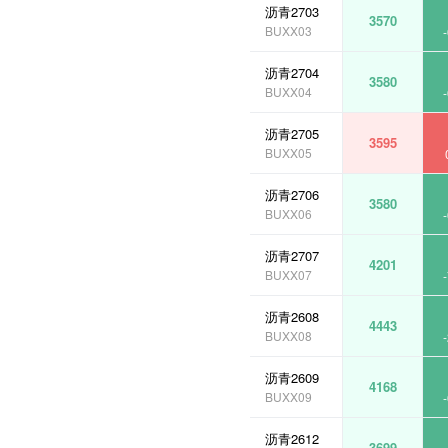
沥青2703
3570
BUXX03
沥青2704
3580
BUXX04
沥青2705
3595
BUXX05
沥青2706
3580
BUXX06
沥青2707
4201
BUXX07
沥青2608
4443
BUXX08
沥青2609
4168
BUXX09
沥青2612
3699