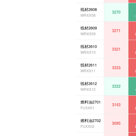
线材2608
3270
WRXX08
线材2609
3271
WRXX09
线材2610
3321
WRXX10
线材2611
3333
WRXX11
线材2612
3322
WRXX12
燃料油2701
3143
FUXX01
燃料油2702
3095
FUXX02