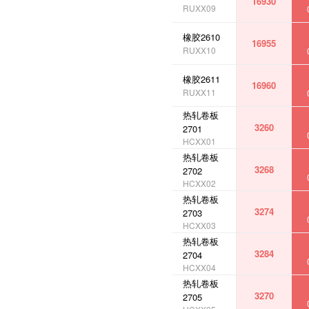
16930
RUXX09
橡胶2610
16955
RUXX10
橡胶2611
16960
RUXX11
热轧卷板
3260
2701
HCXX01
热轧卷板
3268
2702
HCXX02
热轧卷板
3274
2703
HCXX03
热轧卷板
3284
2704
HCXX04
热轧卷板
3270
2705