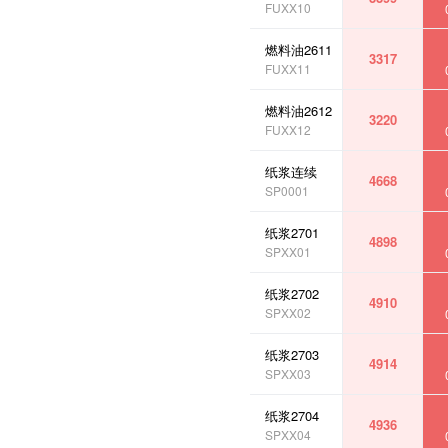
FUXX10
燃料油2611
3317
FUXX11
燃料油2612
3220
FUXX12
纸浆连续
4668
SP0001
纸浆2701
4898
SPXX01
纸浆2702
4910
SPXX02
纸浆2703
4914
SPXX03
纸浆2704
4936
SPXX04