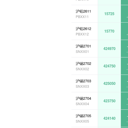
螺纹XX06
沪铅2611
15725
PBXX11
螺纹XX07
沪铅2612
15770
螺纹XX08
PBXX12
沪锡2701
螺纹XX09
424970
SNXX01
螺纹XX10
沪锡2702
424750
SNXX02
螺纹XX11
沪锡2703
425050
螺纹XX12
SNXX03
沪锡2704
橡胶XX01
423750
SNXX04
橡胶XX03
沪锡2705
424140
SNXX05
橡胶XX04