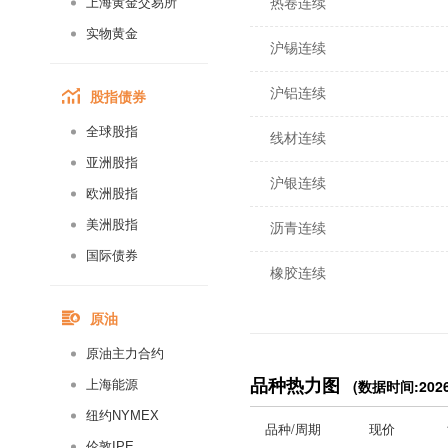
上海黄金交易所
热卷连续
实物黄金
沪锡连续
沪铝连续
股指债券
全球股指
线材连续
亚洲股指
沪银连续
欧洲股指
美洲股指
沥青连续
国际债券
橡胶连续
原油
燃油连续
原油主力合约
沪银XX01
品种热力图
(数据时间:2026-
上海能源
沪银XX02
纽约NYMEX
品种/周期
现价
伦敦IPE