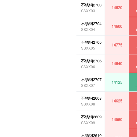
不锈钢2703
14620
SSXX03
线材XX04
不锈钢2704
线材XX05
14600
SSXX04
线材XX06
不锈钢2705
14775
SSXX05
线材XX07
不锈钢2706
14640
线材XX08
SSXX06
不锈钢2707
线材XX09
14125
SSXX07
线材XX10
不锈钢2608
14625
SSXX08
线材XX11
不锈钢2609
14560
线材XX12
SSXX09
燃料油XX01
不锈钢2610