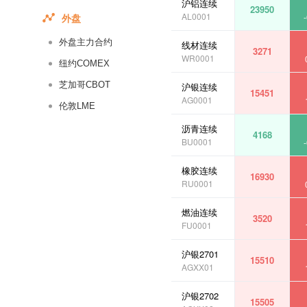
沪铝连续
沪金XX01
23950
AL0001
外盘
沪金XX02
外盘主力合约
线材连续
3271
WR0001
纽约COMEX
沪金XX03
芝加哥CBOT
沪银连续
15451
沪金XX04
AG0001
伦敦LME
沥青连续
沪金XX05
4168
BU0001
沪金XX06
橡胶连续
16930
RU0001
沪金XX08
燃油连续
3520
沪金XX10
FU0001
沪金XX12
沪银2701
15510
AGXX01
沪铝XX01
沪银2702
15505