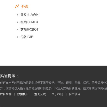
美国燃油01
外盘
美国天然气连续
外盘主力合约
纽约COMEX
芝加哥CBOT
伦敦LME
风险提示：
任何在本网站刊载的信息包括但不限于资讯、评论、预测、图表、指标、信号等只作
异，该价格仅为指示性价格反映行情走势，不宜为交易目的使用。投资者依据本网站
栏目推荐
数据接口
意见反馈
关于我们
信用承诺