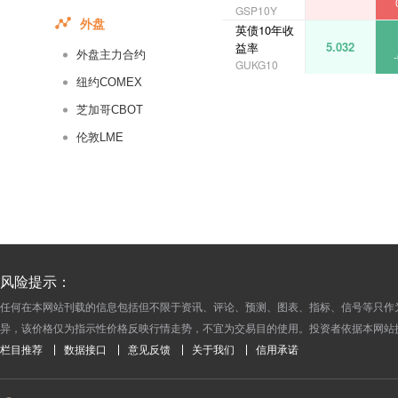
GSP10Y
外盘
英债10年收
5.032
益率
外盘主力合约
GUKG10
纽约COMEX
芝加哥CBOT
伦敦LME
风险提示：
任何在本网站刊载的信息包括但不限于资讯、评论、预测、图表、指标、信号等只作
异，该价格仅为指示性价格反映行情走势，不宜为交易目的使用。投资者依据本网站
栏目推荐
数据接口
意见反馈
关于我们
信用承诺