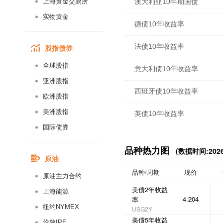
上海黄金交易所
澳大利亚10年期国债
实物黄金
德债10年收益率
法债10年收益率
股指债券
全球股指
意大利债10年收益率
亚洲股指
西班牙债10年收益率
欧洲股指
美洲股指
英债10年收益率
国际债券
品种热力图
(数据时间:2026-
原油
品种/周期
现价
原油主力合约
美债2年收益
上海能源
4.204
率
纽约NYMEX
USG2Y
美债5年收益
伦敦IPE