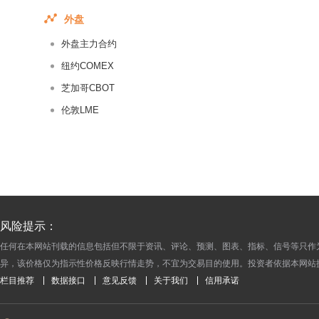
2017-06-17
外盘
2017-06-16
外盘主力合约
2017-06-15
2017-06-14
纽约COMEX
2017-06-13
芝加哥CBOT
2017-06-12
伦敦LME
2017-06-11
2017-06-10
2017-06-09
2017-06-08
2017-06-07
风险提示：
2017-06-06
任何在本网站刊载的信息包括但不限于资讯、评论、预测、图表、指标、信号等只作
2017-06-05
异，该价格仅为指示性价格反映行情走势，不宜为交易目的使用。投资者依据本网站
2017-06-04
栏目推荐
数据接口
意见反馈
关于我们
信用承诺
2017-06-03