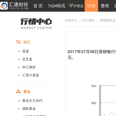
首 页
7x24快讯
行情
要闻
>
>
英镑牌价走
行情中心
外汇牌价
外汇
2017年07月08日英镑银行
直盘
元。
交叉盘
外汇牌价
汇率计算器
920
黄金
黄金主力合约
900
国际黄金