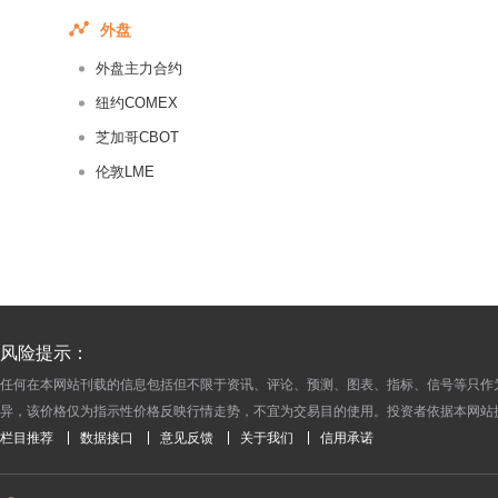
2016-08-04
外盘
2016-08-03
外盘主力合约
2016-08-02
2016-08-01
纽约COMEX
2016-07-29
芝加哥CBOT
2016-07-28
伦敦LME
2016-07-27
2016-07-26
2016-07-25
2016-07-22
2016-07-21
风险提示：
2016-07-20
任何在本网站刊载的信息包括但不限于资讯、评论、预测、图表、指标、信号等只作
2016-07-19
异，该价格仅为指示性价格反映行情走势，不宜为交易目的使用。投资者依据本网站
2016-07-18
栏目推荐
数据接口
意见反馈
关于我们
信用承诺
2016-07-15