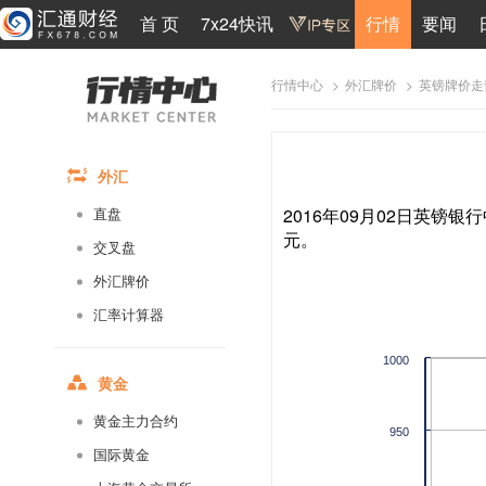
首 页
7x24快讯
行情
要闻
>
>
英镑牌价走
行情中心
外汇牌价
外汇
2016年09月02日英镑银行
直盘
元。
交叉盘
外汇牌价
汇率计算器
1000
黄金
黄金主力合约
950
国际黄金