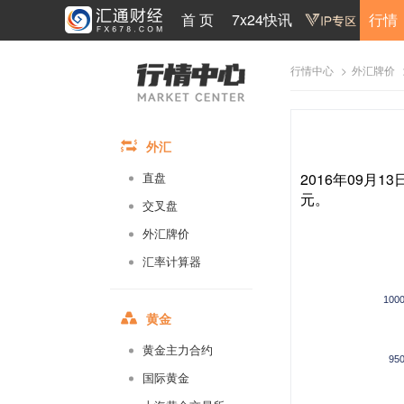
首 页
7x24快讯
行情
>
行情中心
外汇牌价
外汇
2016年09月1
直盘
元。
交叉盘
外汇牌价
汇率计算器
100
黄金
黄金主力合约
95
国际黄金