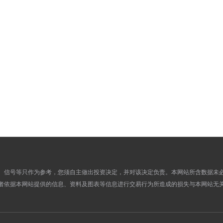
862.0000
829.2000
15
862.8000
831.6500
12
862.8000
833.4000
11
866.8300
838.8000
10
868.0100
836.4700
09
871.1600
840.7900
08
871.4700
841.9700
05
885.3800
854.2200
04
883.3600
852.6100
03
876.1400
845.8800
02
875.1300
846.7500
01
875.1300
847.3500
29
、信号等只作为参考，您须自主做出投资决定，并对该决定负责。本网站所含数据未
876.6900
851.0700
28
者依据本网站提供的信息、资料及图表等信息进行交易行为所造成的损失与本网站无
876.6900
846.6200
27
874.5400
845.3000
26