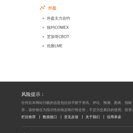
2016-08-
外盘
2016-08-
外盘主力合约
2016-08-
2016-08-
纽约COMEX
2016-08-
芝加哥CBOT
2016-08-
伦敦LME
2016-08-
2016-08-
2016-08-
2016-08-
2016-08-
风险提示：
2016-07-
任何在本网站刊载的信息包括但不限于资讯、评论、预测、图表、指标
2016-07-
异，该价格仅为指示性价格反映行情走势，不宜为交易目的使用。投资
2016-07-
栏目推荐
数据接口
意见反馈
关于我们
信用承诺
2016-07-