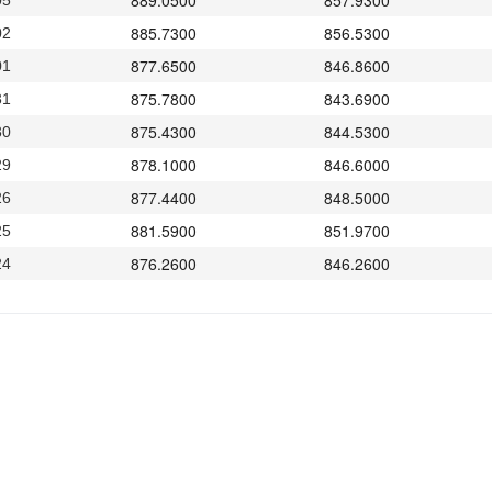
889.0500
857.9300
05
885.7300
856.5300
02
877.6500
846.8600
01
875.7800
843.6900
31
875.4300
844.5300
30
878.1000
846.6000
29
877.4400
848.5000
26
881.5900
851.9700
25
876.2600
846.2600
24
874.7500
844.2000
23
870.4300
840.1900
22
871.2400
841.6600
19
864.5700
836.4700
18
861.2800
835.5300
17
854.3700
825.7600
16