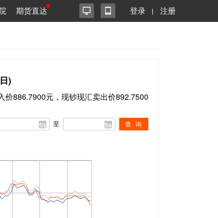
院
期货直达
登录
注册
日)
价886.7900元，现钞现汇卖出价892.7500
至