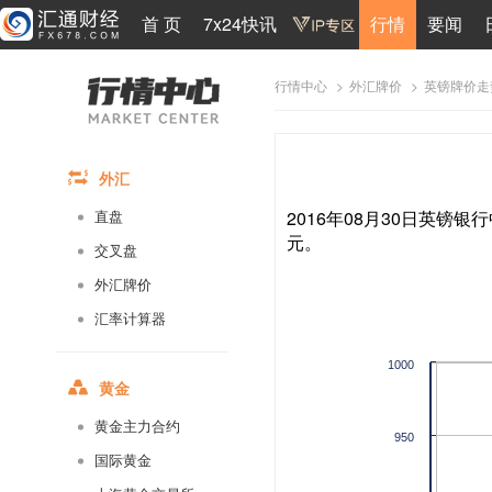
首 页
7x24快讯
行情
要闻
>
>
英镑牌价走
行情中心
外汇牌价
外汇
2016年08月30日英镑银行
直盘
元。
交叉盘
外汇牌价
汇率计算器
1000
黄金
黄金主力合约
950
国际黄金