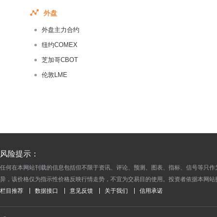
2016-08-01
外盘
2016-07-29
外盘主力合约
2016-07-28
2016-07-27
纽约COMEX
2016-07-26
芝加哥CBOT
2016-07-25
伦敦LME
2016-07-22
2016-07-21
2016-07-20
2016-07-19
2016-07-18
风险提示：
2016-07-15
任何在本网站刊载的信息包括但不限于资讯、评论、预测、图表、指标、信号等只作
2016-07-14
异，该价格仅为指示性价格反映行情走势，不宜为交易目的使用。投资者依据本网站
2016-07-13
栏目推荐
数据接口
意见反馈
关于我们
信用承诺
2016-07-12