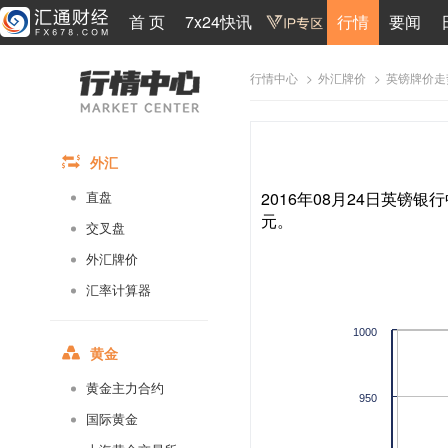
首 页
7x24快讯
行情
要闻
>
>
英镑牌价走
行情中心
外汇牌价
外汇
2016年08月24日英镑银行
直盘
元。
交叉盘
外汇牌价
汇率计算器
1000
黄金
黄金主力合约
950
国际黄金