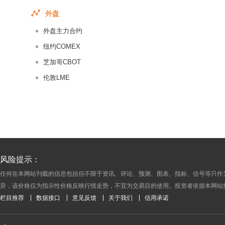
2016-07-26
外盘
2016-07-25
外盘主力合约
2016-07-22
2016-07-21
纽约COMEX
2016-07-20
芝加哥CBOT
2016-07-19
伦敦LME
2016-07-18
2016-07-15
2016-07-14
2016-07-13
2016-07-12
风险提示：
2016-07-11
任何在本网站刊载的信息包括但不限于资讯、评论、预测、图表、指标、信号等只作
2016-07-08
异，该价格仅为指示性价格反映行情走势，不宜为交易目的使用。投资者依据本网站
2016-07-07
栏目推荐
数据接口
意见反馈
关于我们
信用承诺
2016-07-06