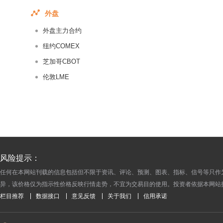
2016-07-08
外盘
2016-07-07
外盘主力合约
2016-07-06
2016-07-05
纽约COMEX
2016-07-04
芝加哥CBOT
2016-07-01
伦敦LME
2016-06-30
2016-06-29
2016-06-28
2016-06-27
2016-06-24
风险提示：
2016-06-23
任何在本网站刊载的信息包括但不限于资讯、评论、预测、图表、指标、信号等只作
2016-06-22
异，该价格仅为指示性价格反映行情走势，不宜为交易目的使用。投资者依据本网站
2016-06-21
栏目推荐
数据接口
意见反馈
关于我们
信用承诺
2016-06-20