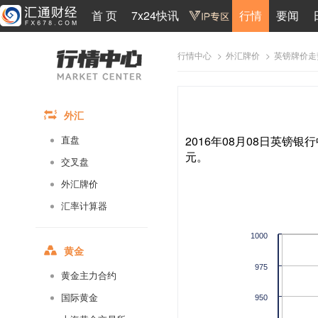
首 页
7x24快讯
行情
要闻
>
>
英镑牌价走
行情中心
外汇牌价
外汇
2016年08月08日英镑银行
直盘
元。
交叉盘
外汇牌价
汇率计算器
1000
黄金
975
黄金主力合约
国际黄金
950