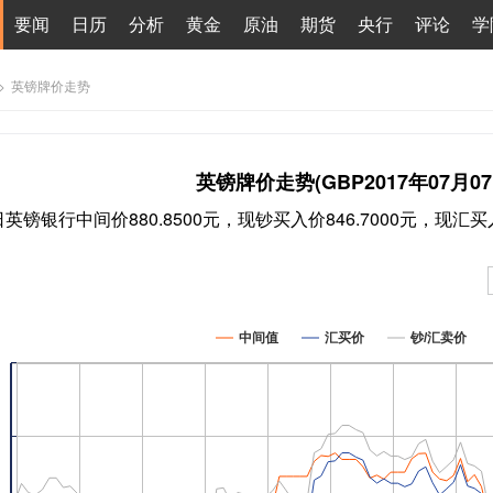
要闻
日历
分析
黄金
原油
期货
央行
评论
学
>
英镑牌价走势
英镑牌价走势(GBP2017年07月07
7日英镑银行中间价880.8500元，现钞买入价846.7000元，现汇买入
中间值
汇买价
钞/汇卖价