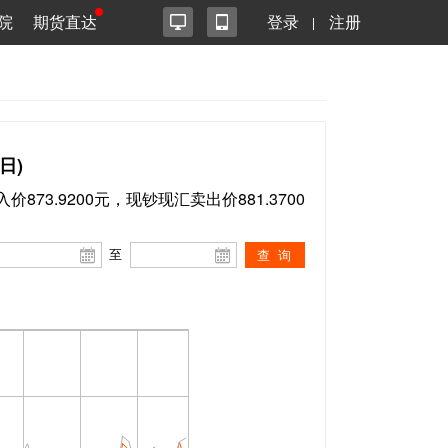
院
期货直达
登录
注册
日)
价873.9200元，现钞现汇卖出价881.3700
至