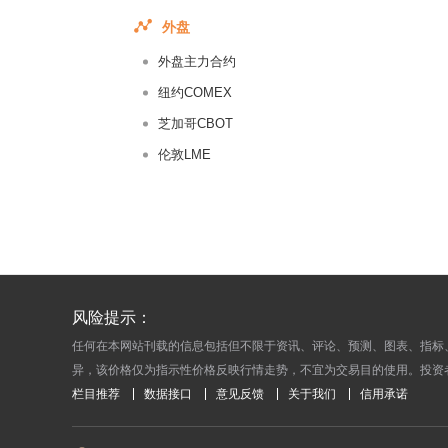
2017-06-
外盘
2017-06-
外盘主力合约
2017-06-
2017-06-
纽约COMEX
2017-06-
芝加哥CBOT
2017-06-
伦敦LME
2017-06-
2017-06-
2017-06-
2017-06-
2017-06-
风险提示：
2017-06-
任何在本网站刊载的信息包括但不限于资讯、评论、预测、图表、指标
2017-06-
异，该价格仅为指示性价格反映行情走势，不宜为交易目的使用。投资
2017-06-
栏目推荐
数据接口
意见反馈
关于我们
信用承诺
2017-06-