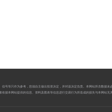
867.7400
841.2700
16
865.5000
839.4800
15
866.2300
838.9300
14
860.8600
836.1100
13
865.4500
831.1200
12
867.0400
836.9100
11
867.0400
836.9100
10
867.0400
836.9100
09
880.2200
850.3000
08
875.8000
850.5800
07
877.0600
846.7700
06
874.2500
849.3300
05
、信号等只作为参考，您须自主做出投资决定，并对该决定负责。本网站所含数据未
877.3300
848.8800
04
者依据本网站提供的信息、资料及图表等信息进行交易行为所造成的损失与本网站无
877.3300
848.8800
03
877.3300
849.0100
02