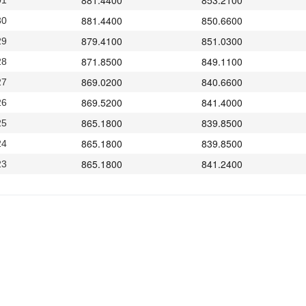
881.4400
853.2100
01
881.4400
850.6600
30
879.4100
851.0300
29
871.8500
849.1100
28
869.0200
840.6600
27
869.5200
841.4000
26
865.1800
839.8500
25
865.1800
839.8500
24
865.1800
841.2400
23
864.5300
836.1000
22
861.7200
835.1200
21
867.4300
832.6100
20
868.2300
840.0200
19
867.7400
840.8100
18
867.7400
840.8100
17