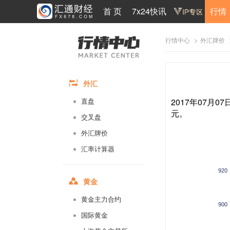
首 页
7x24快讯
行情
>
行情中心
外汇牌价
外汇
2017年07月0
直盘
元。
交叉盘
外汇牌价
汇率计算器
920
黄金
黄金主力合约
900
国际黄金