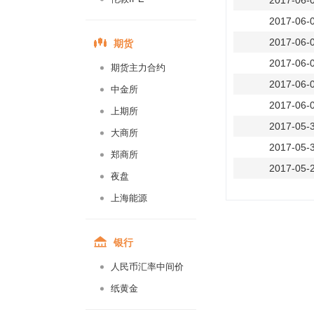
2017-06-
2017-06-
期货
2017-06-
2017-06-
期货主力合约
2017-06-
中金所
2017-06-
上期所
2017-05-
大商所
2017-05-
郑商所
2017-05-
夜盘
2017-05-
上海能源
2017-05-
2017-05-
银行
2017-05-
人民币汇率中间价
2017-05-
纸黄金
2017-05-