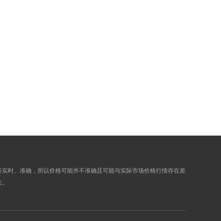
892.8700
900.4900
895.1000
902.7300
895.1000
902.7300
893.9300
901.5500
893.0900
900.7100
888.3300
895.9000
886.7100
894.2700
887.9000
895.4700
886.6700
894.2300
886.6700
894.2300
885.7000
893.2600
886.5000
894.0600
必实时、准确，所以价格可能并不准确且可能与实际市场价格行情存在差
890.0800
897.6700
关。
891.2200
898.8200
886.7900
892.7500