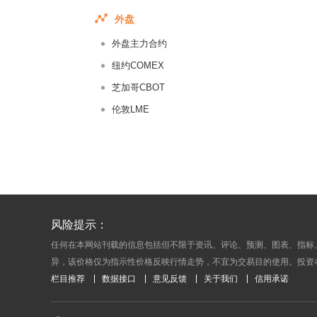
2017-05-
外盘
2017-05-
外盘主力合约
2017-05-
2017-05-
纽约COMEX
2017-05-
芝加哥CBOT
2017-05-
伦敦LME
2017-05-
2017-05-
2017-05-
2017-05-
2017-05-
风险提示：
2017-05-
任何在本网站刊载的信息包括但不限于资讯、评论、预测、图表、指标
2017-05-
异，该价格仅为指示性价格反映行情走势，不宜为交易目的使用。投资
2017-05-
栏目推荐
数据接口
意见反馈
关于我们
信用承诺
2016-09-