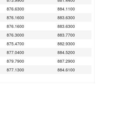
873.9900
881.4400
876.6300
884.1100
876.1600
883.6300
876.1600
883.6300
876.3000
883.7700
875.4700
882.9300
877.0400
884.5200
879.7900
887.2900
877.1300
884.6100
874.2900
881.7400
874.2900
881.7400
874.6500
882.1100
887.5400
895.1100
888.6900
896.2600
892.6300
900.2400