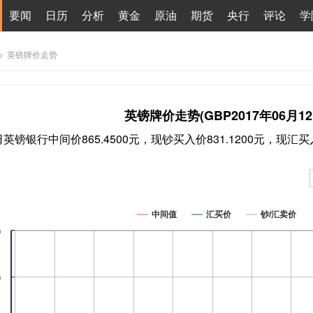
要闻
日历
分析
黄金
原油
期货
央行
评论
学
>
英镑牌价走势
英镑牌价走势(GBP2017年06月12
2日英镑银行中间价865.4500元，现钞买入价831.1200元，现汇买入
中间值
汇买价
钞/汇卖价
0
0