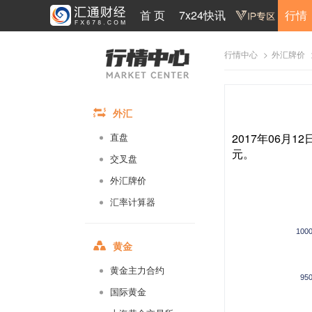
首 页
7x24快讯
行情
>
行情中心
外汇牌价
外汇
2017年06月1
直盘
元。
交叉盘
外汇牌价
汇率计算器
100
黄金
黄金主力合约
95
国际黄金