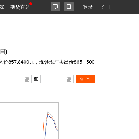
院
期货直达
登录
注册
日)
价857.8400元，现钞现汇卖出价865.1500
至