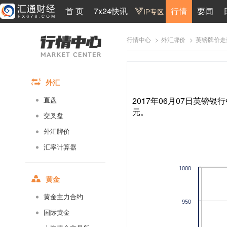
首 页
7x24快讯
行情
要闻
>
>
英镑牌价走
行情中心
外汇牌价
外汇
2017年06月07日英镑银行
直盘
元。
交叉盘
外汇牌价
汇率计算器
1000
黄金
黄金主力合约
950
国际黄金