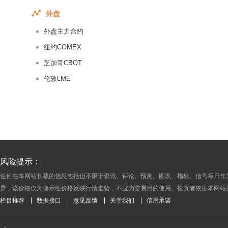
2017-05-17
外盘
2017-05-16
外盘主力合约
2017-05-15
2017-05-14
纽约COMEX
2017-05-13
芝加哥CBOT
2017-05-12
伦敦LME
2017-05-11
2017-05-10
2017-05-09
2016-09-13
2016-09-12
风险提示：
2016-09-09
任何在本网站刊载的信息包括但不限于资讯、评论、预测、图表、指标、信号等只作
2016-09-08
异，该价格仅为指示性价格反映行情走势，不宜为交易目的使用。投资者依据本网站
2016-09-07
栏目推荐
数据接口
意见反馈
关于我们
信用承诺
2016-09-06