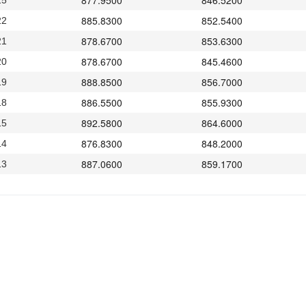
877.9500
846.5200
25
885.8300
852.5400
22
878.6700
853.6300
21
878.6700
845.4600
20
888.8500
856.7000
19
886.5500
855.9300
18
892.5800
864.6000
15
876.8300
848.2000
14
887.0600
859.1700
13
869.7700
841.5200
12
865.2500
834.9600
11
863.4000
835.0200
08
866.4700
835.0100
07
884.0800
835.3200
06
884.0800
851.6100
05