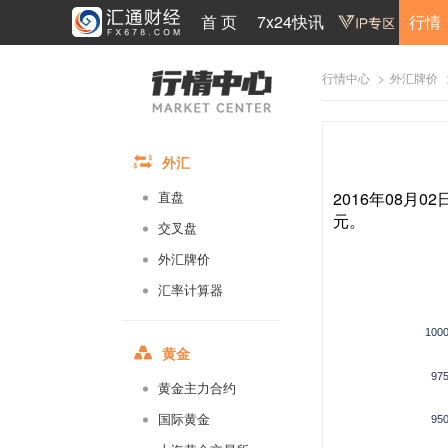
首 页
7x24快讯
行情
>
行情中心
外汇牌价
外汇
2016年08月0
直盘
元。
交叉盘
外汇牌价
汇率计算器
100
黄金
97
黄金主力合约
国际黄金
95