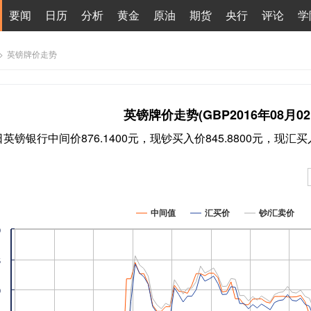
要闻
日历
分析
黄金
原油
期货
央行
评论
学
>
英镑牌价走势
英镑牌价走势(GBP2016年08月02
2日英镑银行中间价876.1400元，现钞买入价845.8800元，现汇买入
中间值
汇买价
钞/汇卖价
0
5
0