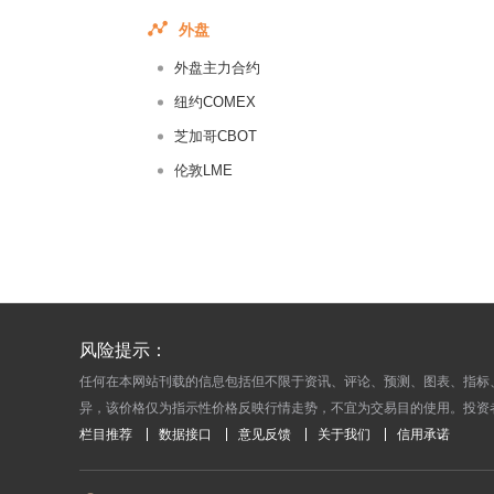
2016-07-
外盘
2016-07-
外盘主力合约
2016-06-
2016-06-
纽约COMEX
2016-06-
芝加哥CBOT
2016-06-
伦敦LME
2016-06-
2016-06-
2016-06-
2016-06-
2016-06-
风险提示：
2016-06-
任何在本网站刊载的信息包括但不限于资讯、评论、预测、图表、指标
2016-06-
异，该价格仅为指示性价格反映行情走势，不宜为交易目的使用。投资
2016-06-
栏目推荐
数据接口
意见反馈
关于我们
信用承诺
2016-06-