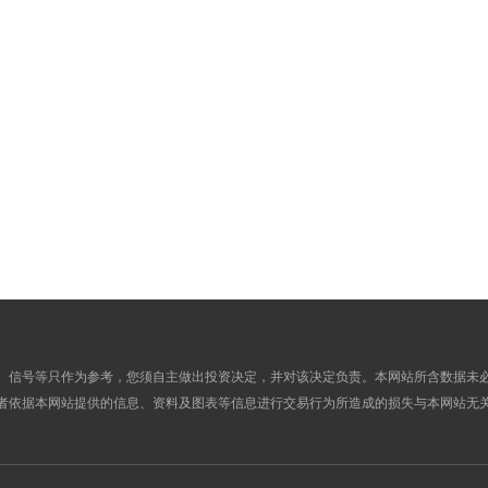
886.8700
853.7000
04
892.1200
856.3400
01
892.1200
860.7000
30
879.9200
852.6800
29
879.9200
851.2700
28
958.9900
856.8500
27
958.9900
911.0900
24
972.4200
941.1800
23
963.1900
933.9000
22
963.1900
930.9700
21
954.7900
924.9800
20
937.3200
907.3000
17
、信号等只作为参考，您须自主做出投资决定，并对该决定负责。本网站所含数据未
932.2400
902.2400
16
者依据本网站提供的信息、资料及图表等信息进行交易行为所造成的损失与本网站无
932.2400
899.1500
15
936.0200
903.4700
14