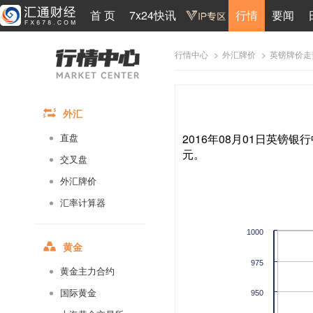
首 页
7x24快讯
行情
要闻
>
>
英镑牌价走
行情中心
外汇牌价
外汇
2016年08月01日英镑银行
直盘
元。
交叉盘
外汇牌价
汇率计算器
1000
黄金
975
黄金主力合约
国际黄金
950