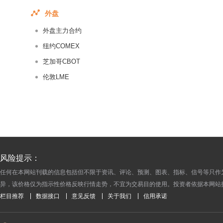
2016-07-01
外盘
2016-06-30
外盘主力合约
2016-06-29
2016-06-28
纽约COMEX
2016-06-27
芝加哥CBOT
2016-06-24
伦敦LME
2016-06-23
2016-06-22
2016-06-21
2016-06-20
2016-06-17
风险提示：
2016-06-16
任何在本网站刊载的信息包括但不限于资讯、评论、预测、图表、指标、信号等只作
2016-06-15
异，该价格仅为指示性价格反映行情走势，不宜为交易目的使用。投资者依据本网站
2016-06-14
栏目推荐
数据接口
意见反馈
关于我们
信用承诺
2016-06-13