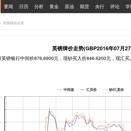
要闻
日历
分析
黄金
原油
期货
央行
评论
学
>
英镑牌价走势
英镑牌价走势(GBP2016年07月27
7日英镑银行中间价876.6900元，现钞买入价846.6200元，现汇买入
中间值
汇买价
钞/汇卖价
0
5
0