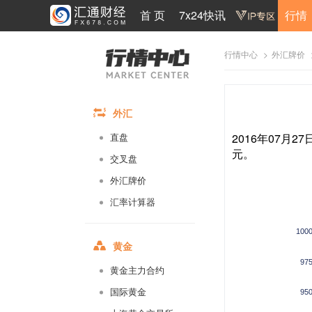
首 页
7x24快讯
行情
>
行情中心
外汇牌价
外汇
2016年07月2
直盘
元。
交叉盘
外汇牌价
汇率计算器
100
黄金
97
黄金主力合约
国际黄金
95