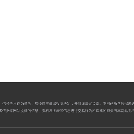
879.9200
851.2700
28
958.9900
856.8500
27
958.9900
911.0900
24
972.4200
941.1800
23
963.1900
933.9000
22
963.1900
930.9700
21
954.7900
924.9800
20
937.3200
907.3000
17
932.2400
902.2400
16
932.2400
899.1500
15
936.0200
903.4700
14
936.0200
898.8600
13
、信号等只作为参考，您须自主做出投资决定，并对该决定负责。本网站所含数据未
953.6600
922.2100
08
者依据本网站提供的信息、资料及图表等信息进行交易行为所造成的损失与本网站无
948.7300
916.7800
07
948.3000
910.9000
06