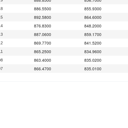
888.8500
856.7000
19
886.5500
855.9300
18
892.5800
864.6000
15
876.8300
848.2000
14
887.0600
859.1700
13
869.7700
841.5200
12
865.2500
834.9600
11
863.4000
835.0200
08
866.4700
835.0100
07
884.0800
835.3200
06
884.0800
851.6100
05
886.8700
853.7000
04
892.1200
856.3400
01
892.1200
860.7000
30
879.9200
852.6800
29