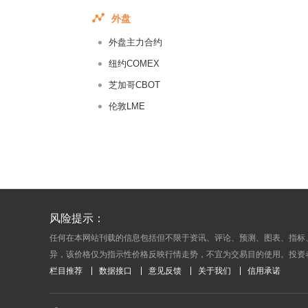
2016-06-
外盘
2016-06-
外盘主力合约
2016-06-
2016-06-
纽约COMEX
2016-06-
芝加哥CBOT
2016-06-
伦敦LME
2016-06-
2016-06-
2016-06-
2016-06-
2016-06-
风险提示：
2016-06-
任何在本网站刊载的信息包括但不限于资讯、评论、预测、图表、指标
2016-06-
异，该价格仅为指示性价格反映行情走势，不宜为交易目的使用。投资
2016-06-
栏目推荐
数据接口
意见反馈
关于我们
信用承诺
2016-06-