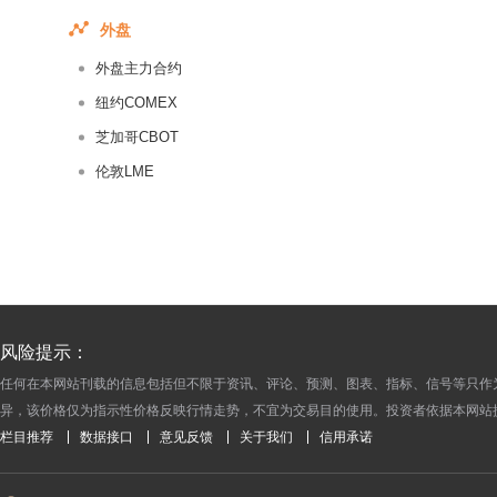
2016-08-02
外盘
2016-08-01
外盘主力合约
2016-07-29
2016-07-28
纽约COMEX
2016-07-27
芝加哥CBOT
2016-07-26
伦敦LME
2016-07-25
2016-07-22
2016-07-21
2016-07-20
2016-07-19
风险提示：
2016-07-18
任何在本网站刊载的信息包括但不限于资讯、评论、预测、图表、指标、信号等只作
2016-07-15
异，该价格仅为指示性价格反映行情走势，不宜为交易目的使用。投资者依据本网站
2016-07-14
栏目推荐
数据接口
意见反馈
关于我们
信用承诺
2016-07-13