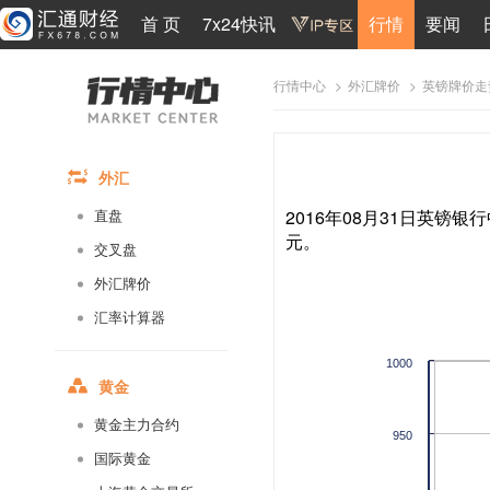
首 页
7x24快讯
行情
要闻
>
>
英镑牌价走
行情中心
外汇牌价
外汇
2016年08月31日英镑银行
直盘
元。
交叉盘
外汇牌价
汇率计算器
1000
黄金
黄金主力合约
950
国际黄金