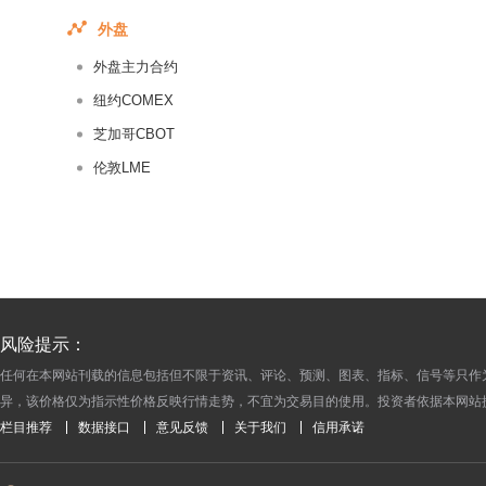
2017-06-02
外盘
2017-06-01
外盘主力合约
2017-05-31
2017-05-30
纽约COMEX
2017-05-29
芝加哥CBOT
2017-05-28
伦敦LME
2017-05-27
2017-05-26
2017-05-25
2017-05-24
2017-05-23
风险提示：
2017-05-22
任何在本网站刊载的信息包括但不限于资讯、评论、预测、图表、指标、信号等只作
2017-05-21
异，该价格仅为指示性价格反映行情走势，不宜为交易目的使用。投资者依据本网站
2017-05-20
栏目推荐
数据接口
意见反馈
关于我们
信用承诺
2017-05-19