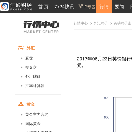
首 页
7x24快讯
行情
要闻
>
>
英镑牌价走
行情中心
外汇牌价
外汇
2017年06月23日英镑银行
直盘
元。
交叉盘
外汇牌价
汇率计算器
920
黄金
黄金主力合约
900
国际黄金