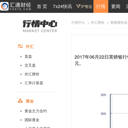
首 页
7x24快讯
行情
要闻
>
>
英镑牌价走
行情中心
外汇牌价
外汇
2017年06月22日英镑银行
直盘
元。
交叉盘
外汇牌价
汇率计算器
920
黄金
黄金主力合约
900
国际黄金