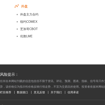
2017-06-01
外盘
2017-05-31
外盘主力合约
2017-05-30
2017-05-29
纽约COMEX
2017-05-28
芝加哥CBOT
2017-05-27
伦敦LME
2017-05-26
2017-05-25
2017-05-24
2017-05-23
2017-05-22
风险提示：
2017-05-21
任何在本网站刊载的信息包括但不限于资讯、评论、预测、图表、指标、信号等只作
2017-05-20
异，该价格仅为指示性价格反映行情走势，不宜为交易目的使用。投资者依据本网站
2017-05-19
栏目推荐
数据接口
意见反馈
关于我们
信用承诺
2017-05-18