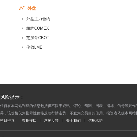
2016-08-05
外盘
2016-08-04
外盘主力合约
2016-08-03
2016-08-02
纽约COMEX
2016-08-01
芝加哥CBOT
2016-07-29
伦敦LME
2016-07-28
2016-07-27
2016-07-26
2016-07-25
2016-07-22
风险提示：
2016-07-21
任何在本网站刊载的信息包括但不限于资讯、评论、预测、图表、指标、信号等只作
2016-07-20
异，该价格仅为指示性价格反映行情走势，不宜为交易目的使用。投资者依据本网站
2016-07-19
栏目推荐
数据接口
意见反馈
关于我们
信用承诺
2016-07-18