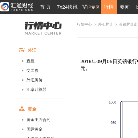
首 页
7x24快讯
行情
要闻
>
>
英镑牌价走
行情中心
外汇牌价
外汇
2016年09月05日英镑银行
直盘
元。
交叉盘
外汇牌价
汇率计算器
1000
黄金
黄金主力合约
950
国际黄金