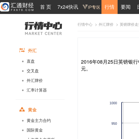
首 页
7x24快讯
行情
要闻
>
>
英镑牌价走
行情中心
外汇牌价
外汇
2016年08月25日英镑银行
直盘
元。
交叉盘
外汇牌价
汇率计算器
1000
黄金
黄金主力合约
950
国际黄金