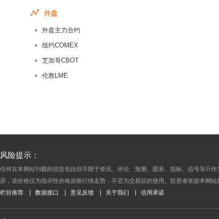
2016-07-27
外盘
2016-07-26
外盘主力合约
2016-07-25
2016-07-22
纽约COMEX
2016-07-21
芝加哥CBOT
2016-07-20
伦敦LME
2016-07-19
2016-07-18
2016-07-15
2016-07-14
2016-07-13
风险提示：
2016-07-12
任何在本网站刊载的信息包括但不限于资讯、评论、预测、图表、指标、信号等只作
2016-07-11
异，该价格仅为指示性价格反映行情走势，不宜为交易目的使用。投资者依据本网站
2016-07-08
栏目推荐
数据接口
意见反馈
关于我们
信用承诺
2016-07-07