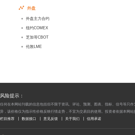
2017-05-13
外盘
2017-05-12
外盘主力合约
2017-05-11
2017-05-10
纽约COMEX
2017-05-09
芝加哥CBOT
2016-09-13
伦敦LME
2016-09-12
2016-09-09
2016-09-08
2016-09-07
2016-09-06
风险提示：
2016-09-05
任何在本网站刊载的信息包括但不限于资讯、评论、预测、图表、指标、信号等只作
2016-09-02
异，该价格仅为指示性价格反映行情走势，不宜为交易目的使用。投资者依据本网站
2016-09-01
栏目推荐
数据接口
意见反馈
关于我们
信用承诺
2016-08-31