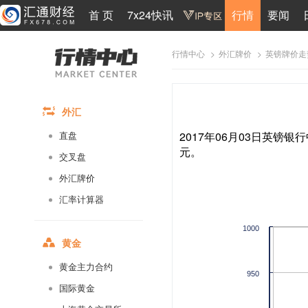
首 页
7x24快讯
行情
要闻
>
>
英镑牌价走
行情中心
外汇牌价
外汇
2017年06月03日英镑银行
直盘
元。
交叉盘
外汇牌价
汇率计算器
1000
黄金
黄金主力合约
950
国际黄金