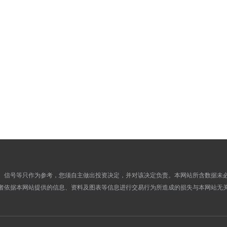
885.7300
856.5300
02
877.6500
846.8600
01
875.7800
843.6900
31
875.4300
844.5300
30
878.1000
846.6000
29
877.4400
848.5000
26
881.5900
851.9700
25
876.2600
846.2600
24
874.7500
844.2000
23
870.4300
840.1900
22
871.2400
841.6600
19
864.5700
836.4700
18
、信号等只作为参考，您须自主做出投资决定，并对该决定负责。本网站所含数据未
861.2800
835.5300
17
者依据本网站提供的信息、资料及图表等信息进行交易行为所造成的损失与本网站无
854.3700
825.7600
16
862.0000
829.2000
15