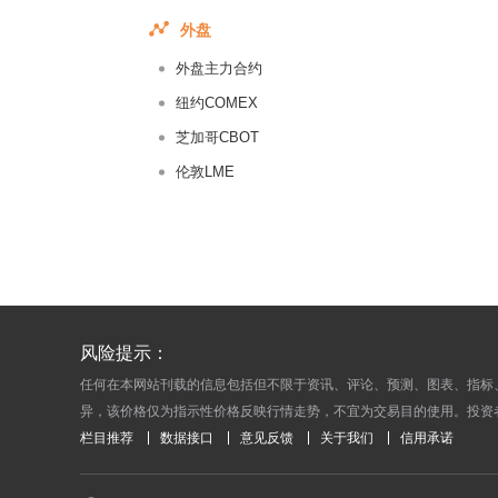
2016-09-
外盘
2016-09-
外盘主力合约
2016-08-
2016-08-
纽约COMEX
2016-08-
芝加哥CBOT
2016-08-
伦敦LME
2016-08-
2016-08-
2016-08-
2016-08-
2016-08-
风险提示：
2016-08-
任何在本网站刊载的信息包括但不限于资讯、评论、预测、图表、指标
2016-08-
异，该价格仅为指示性价格反映行情走势，不宜为交易目的使用。投资
2016-08-
栏目推荐
数据接口
意见反馈
关于我们
信用承诺
2016-08-