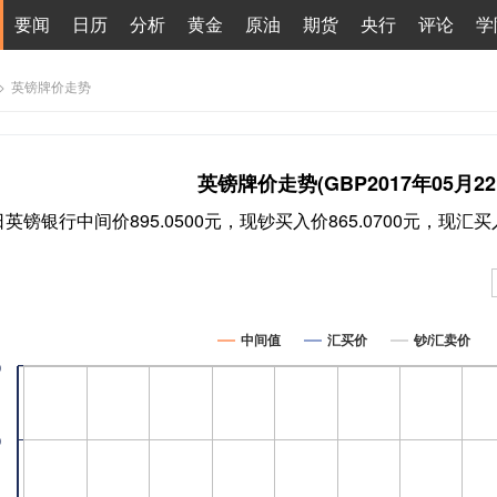
要闻
日历
分析
黄金
原油
期货
央行
评论
学
>
英镑牌价走势
英镑牌价走势(GBP2017年05月22
2日英镑银行中间价895.0500元，现钞买入价865.0700元，现汇买入
中间值
汇买价
钞/汇卖价
0
0