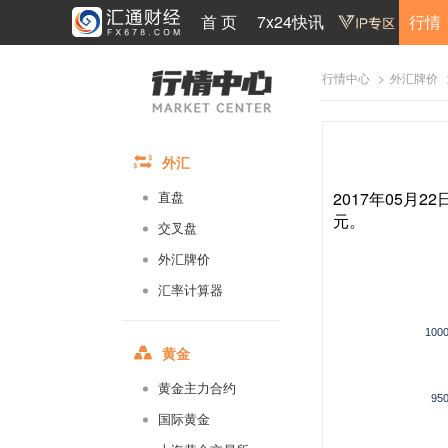
首 页
7x24快讯
行情
>
行情中心
外汇牌价
外汇
2017年05月2
直盘
元。
交叉盘
外汇牌价
汇率计算器
100
黄金
黄金主力合约
95
国际黄金