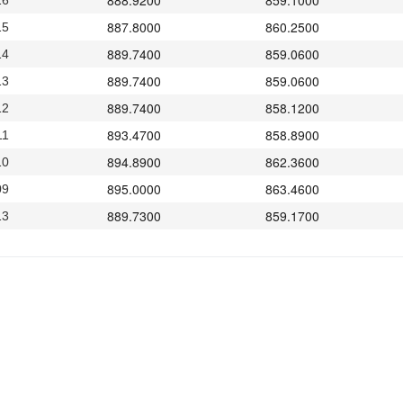
888.9200
859.1000
16
887.8000
860.2500
15
889.7400
859.0600
14
889.7400
859.0600
13
889.7400
858.1200
12
893.4700
858.8900
11
894.8900
862.3600
10
895.0000
863.4600
09
889.7300
859.1700
13
887.8700
856.1400
12
887.3800
857.8200
09
888.8300
859.5600
08
893.5600
864.2700
07
887.1100
858.5900
06
889.0500
857.9300
05