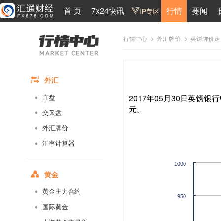
首 页
7x24快讯
行情
要闻
>
>
英镑牌价走
行情中心
外汇牌价
外汇
2017年05月30日英镑银行
直盘
元。
交叉盘
外汇牌价
汇率计算器
1000
黄金
黄金主力合约
950
国际黄金