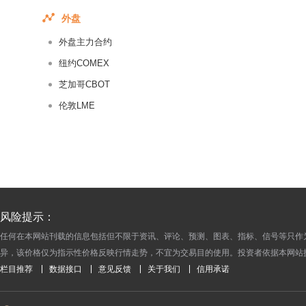
2017-05-09
外盘
2016-09-13
外盘主力合约
2016-09-12
2016-09-09
纽约COMEX
2016-09-08
芝加哥CBOT
2016-09-07
伦敦LME
2016-09-06
2016-09-05
2016-09-02
2016-09-01
2016-08-31
风险提示：
2016-08-30
任何在本网站刊载的信息包括但不限于资讯、评论、预测、图表、指标、信号等只作
2016-08-29
异，该价格仅为指示性价格反映行情走势，不宜为交易目的使用。投资者依据本网站
2016-08-26
栏目推荐
数据接口
意见反馈
关于我们
信用承诺
2016-08-25