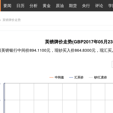
要闻
日历
分析
黄金
原油
期货
央行
评论
学
>
英镑牌价走势
英镑牌价走势(GBP2017年05月23
3日英镑银行中间价894.1100元，现钞买入价864.8300元，现汇买入
中间值
汇买价
钞/汇卖价
0
0