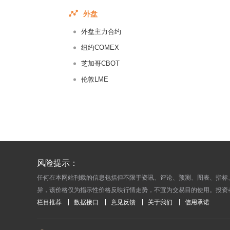
2016-09-
外盘
2016-09-
外盘主力合约
2016-09-
2016-08-
纽约COMEX
2016-08-
芝加哥CBOT
2016-08-
伦敦LME
2016-08-
2016-08-
2016-08-
2016-08-
2016-08-
风险提示：
2016-08-
任何在本网站刊载的信息包括但不限于资讯、评论、预测、图表、指标
2016-08-
异，该价格仅为指示性价格反映行情走势，不宜为交易目的使用。投资
2016-08-
栏目推荐
数据接口
意见反馈
关于我们
信用承诺
2016-08-