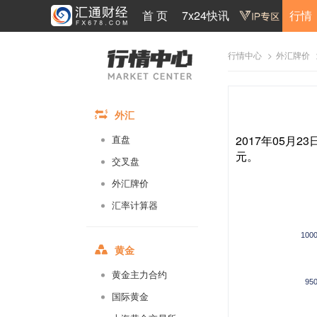
首 页
7x24快讯
行情
>
行情中心
外汇牌价
外汇
2017年05月2
直盘
元。
交叉盘
外汇牌价
汇率计算器
100
黄金
黄金主力合约
95
国际黄金