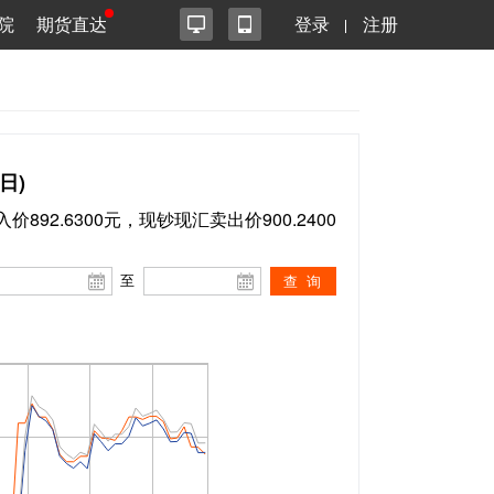
院
期货直达
登录
注册
日)
价892.6300元，现钞现汇卖出价900.2400
至