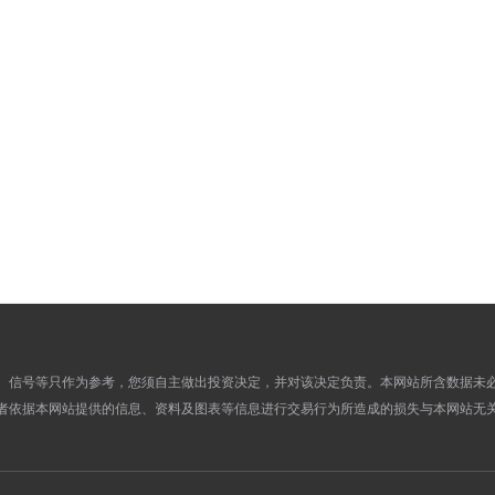
889.0500
857.9300
05
885.7300
856.5300
02
877.6500
846.8600
01
875.7800
843.6900
31
875.4300
844.5300
30
878.1000
846.6000
29
877.4400
848.5000
26
881.5900
851.9700
25
876.2600
846.2600
24
874.7500
844.2000
23
870.4300
840.1900
22
871.2400
841.6600
19
、信号等只作为参考，您须自主做出投资决定，并对该决定负责。本网站所含数据未
864.5700
836.4700
18
者依据本网站提供的信息、资料及图表等信息进行交易行为所造成的损失与本网站无
861.2800
835.5300
17
854.3700
825.7600
16