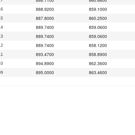
888.1100
860.6600
17
888.9200
859.1000
16
887.8000
860.2500
15
889.7400
859.0600
14
889.7400
859.0600
13
889.7400
858.1200
12
893.4700
858.8900
11
894.8900
862.3600
10
895.0000
863.4600
09
889.7300
859.1700
13
887.8700
856.1400
12
887.3800
857.8200
09
888.8300
859.5600
08
893.5600
864.2700
07
887.1100
858.5900
06