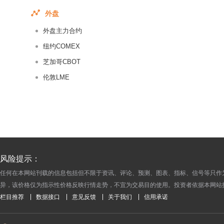
2016-06-17
外盘
2016-06-16
外盘主力合约
2016-06-15
2016-06-14
纽约COMEX
2016-06-13
芝加哥CBOT
2016-06-08
伦敦LME
2016-06-07
2016-06-06
2016-06-03
2016-06-02
2016-06-01
风险提示：
2016-05-31
任何在本网站刊载的信息包括但不限于资讯、评论、预测、图表、指标、信号等只作
2016-05-30
异，该价格仅为指示性价格反映行情走势，不宜为交易目的使用。投资者依据本网站
2016-05-27
栏目推荐
数据接口
意见反馈
关于我们
信用承诺
2016-05-26