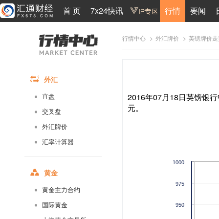
首 页
7x24快讯
行情
要闻
>
>
英镑牌价走
行情中心
外汇牌价
外汇
2016年07月18日英镑银行
直盘
元。
交叉盘
外汇牌价
汇率计算器
1000
黄金
975
黄金主力合约
国际黄金
950