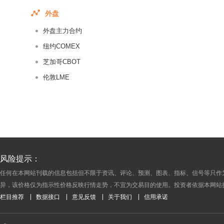
2016-05-17
外盘
2016-05-16
外盘主力合约
2016-05-13
2016-05-12
纽约COMEX
2016-05-11
芝加哥CBOT
2016-05-10
伦敦LME
2016-05-09
2016-05-06
2016-05-05
2016-05-04
2016-05-03
风险提示：
2016-04-29
任何在本网站刊载的信息包括但不限于资讯、评论、预测、图表、指标、信号等只作
2016-04-28
异，该价格仅为指示性价格反映行情走势，不宜为交易目的使用。投资者依据本网站
2016-04-27
栏目推荐
数据接口
意见反馈
关于我们
信用承诺
2016-04-26