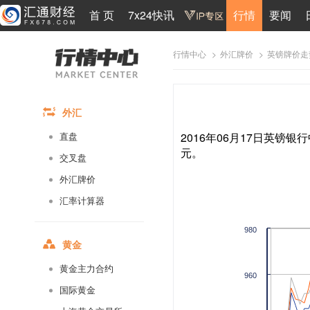
首 页
7x24快讯
行情
要闻
>
>
英镑牌价走
行情中心
外汇牌价
外汇
2016年06月17日英镑银行
直盘
元。
交叉盘
外汇牌价
汇率计算器
980
黄金
黄金主力合约
960
国际黄金