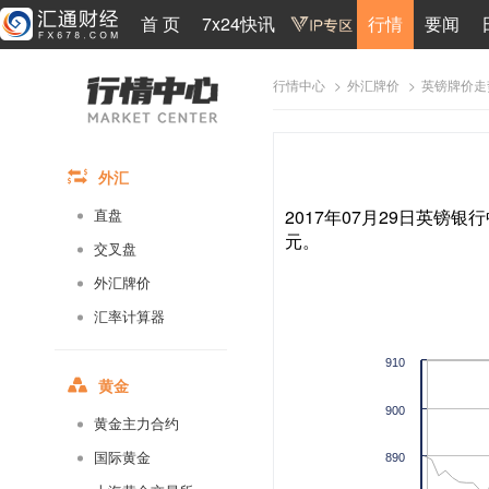
首 页
7x24快讯
行情
要闻
>
>
英镑牌价走
行情中心
外汇牌价
外汇
2017年07月29日英镑银行
直盘
元。
交叉盘
外汇牌价
汇率计算器
910
黄金
900
黄金主力合约
国际黄金
890