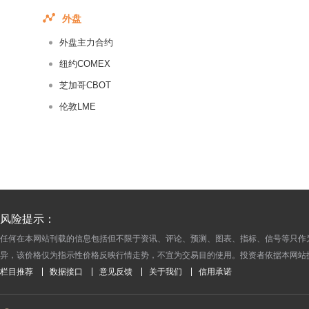
2017-07-08
外盘
2017-07-07
外盘主力合约
2017-07-06
2017-07-05
纽约COMEX
2017-07-04
芝加哥CBOT
2017-07-03
伦敦LME
2017-07-02
2017-07-01
2017-06-30
2017-06-29
2017-06-28
风险提示：
2017-06-27
任何在本网站刊载的信息包括但不限于资讯、评论、预测、图表、指标、信号等只作
2017-06-26
异，该价格仅为指示性价格反映行情走势，不宜为交易目的使用。投资者依据本网站
2017-06-25
栏目推荐
数据接口
意见反馈
关于我们
信用承诺
2017-06-24