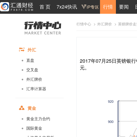
首 页
7x24快讯
行情
要闻
>
>
英镑牌价走
行情中心
外汇牌价
外汇
2017年07月25日英镑银行
直盘
元。
交叉盘
外汇牌价
汇率计算器
920
黄金
黄金主力合约
900
国际黄金