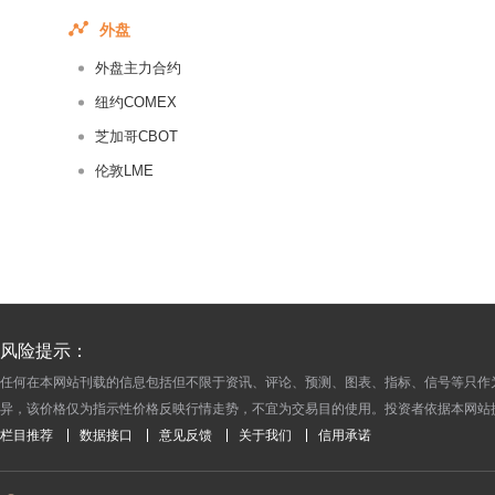
2017-07-04
外盘
2017-07-03
外盘主力合约
2017-07-02
2017-07-01
纽约COMEX
2017-06-30
芝加哥CBOT
2017-06-29
伦敦LME
2017-06-28
2017-06-27
2017-06-26
2017-06-25
2017-06-24
风险提示：
2017-06-23
任何在本网站刊载的信息包括但不限于资讯、评论、预测、图表、指标、信号等只作
2017-06-22
异，该价格仅为指示性价格反映行情走势，不宜为交易目的使用。投资者依据本网站
2017-06-21
栏目推荐
数据接口
意见反馈
关于我们
信用承诺
2017-06-20