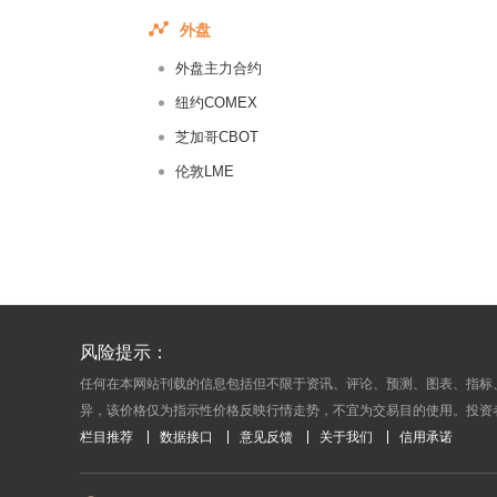
2016-04-
外盘
2016-04-
外盘主力合约
2016-04-
2016-04-
纽约COMEX
2016-04-
芝加哥CBOT
2016-04-
伦敦LME
2016-04-
2016-04-
2016-04-
2016-04-
2016-04-
风险提示：
2016-04-
任何在本网站刊载的信息包括但不限于资讯、评论、预测、图表、指标
2016-04-
异，该价格仅为指示性价格反映行情走势，不宜为交易目的使用。投资
2016-04-
栏目推荐
数据接口
意见反馈
关于我们
信用承诺
2016-04-