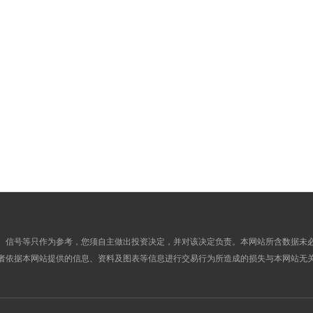
929.7800
907.4700
25
929.7800
898.7300
22
929.2700
896.7800
21
929.2700
897.2900
20
924.2700
893.9000
19
918.3400
886.7900
18
917.8300
886.4300
15
920.2300
886.7000
14
921.4100
890.2100
13
919.4100
887.9600
12
912.7900
881.4700
11
910.2000
879.6400
08
、信号等只作为参考，您须自主做出投资决定，并对该决定负责。本网站所含数据未
914.1800
883.2300
07
者依据本网站提供的信息、资料及图表等信息进行交易行为所造成的损失与本网站无
916.4400
884.6600
06
922.5600
892.0800
05