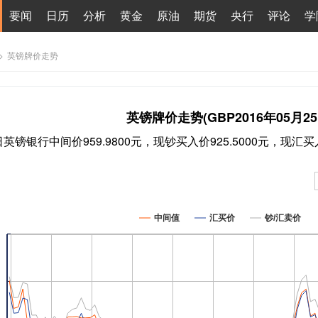
要闻
日历
分析
黄金
原油
期货
央行
评论
学
>
英镑牌价走势
英镑牌价走势(GBP2016年05月25
5日英镑银行中间价959.9800元，现钞买入价925.5000元，现汇买入
中间值
汇买价
钞/汇卖价