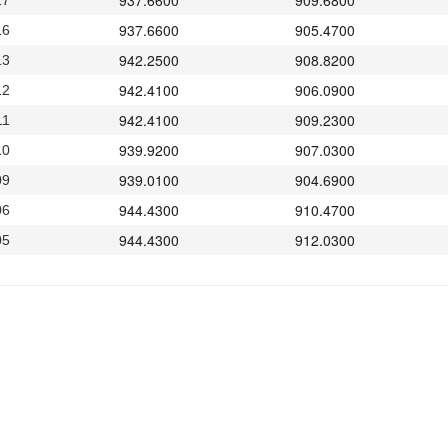
937.6600
909.6800
17
937.6600
905.4700
16
942.2500
908.8200
13
942.4100
906.0900
12
942.4100
909.2300
11
939.9200
907.0300
10
939.0100
904.6900
09
944.4300
910.4700
06
944.4300
912.0300
05
944.5900
912.6000
04
944.0300
916.8300
03
944.0300
912.2300
29
944.1500
911.6000
28
945.3200
913.9300
27
940.1100
908.9900
26