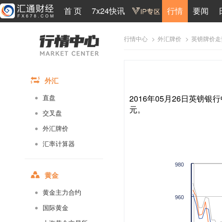
首 页
7x24快讯
行情
要闻
>
>
英镑牌价走
行情中心
外汇牌价
外汇
2016年05月26日英镑银行
直盘
元。
交叉盘
外汇牌价
汇率计算器
980
黄金
黄金主力合约
960
国际黄金