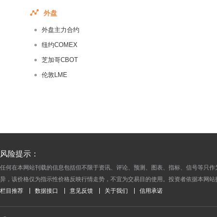
2016-04-26
外盘
2016-04-25
外盘主力合约
2016-04-22
2016-04-21
纽约COMEX
2016-04-20
芝加哥CBOT
2016-04-19
伦敦LME
2016-04-18
2016-04-15
2016-04-14
2016-04-13
2016-04-12
风险提示：
2016-04-11
任何在本网站刊载的信息包括但不限于资讯、评论、预测、图表、指标、信号等只作
2016-04-08
异，该价格仅为指示性价格反映行情走势，不宜为交易目的使用。投资者依据本网站
2016-04-07
栏目推荐
数据接口
意见反馈
关于我们
信用承诺
2016-04-06