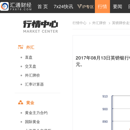
首 页
7x24快讯
行情
要闻
>
>
英镑牌价走
行情中心
外汇牌价
外汇
2017年08月13日英镑银行
直盘
元。
交叉盘
外汇牌价
汇率计算器
910
黄金
900
黄金主力合约
国际黄金
890