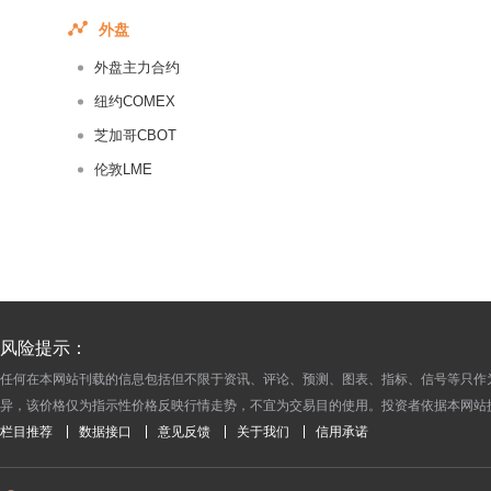
2017-07-23
外盘
2017-07-22
外盘主力合约
2017-07-21
2017-07-20
纽约COMEX
2017-07-19
芝加哥CBOT
2017-07-18
伦敦LME
2017-07-17
2017-07-16
2017-07-15
2017-07-14
2017-07-13
风险提示：
2017-07-12
任何在本网站刊载的信息包括但不限于资讯、评论、预测、图表、指标、信号等只作
2017-07-11
异，该价格仅为指示性价格反映行情走势，不宜为交易目的使用。投资者依据本网站
2017-07-10
栏目推荐
数据接口
意见反馈
关于我们
信用承诺
2017-07-09