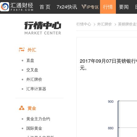
首 页
7x24快讯
行情
要闻
>
>
英镑牌价走
行情中心
外汇牌价
外汇
2017年09月07日英镑银行
直盘
元。
交叉盘
外汇牌价
汇率计算器
900
黄金
黄金主力合约
国际黄金
880