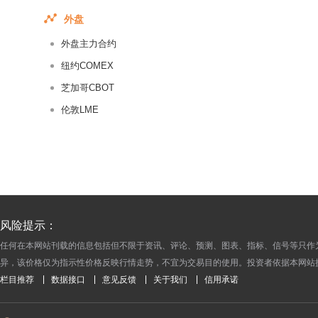
2017-08-17
外盘
2017-08-16
外盘主力合约
2017-08-15
2017-08-14
纽约COMEX
2017-08-13
芝加哥CBOT
2017-08-12
伦敦LME
2017-08-11
2017-08-10
2017-08-09
2017-08-08
2017-08-07
风险提示：
2017-08-06
任何在本网站刊载的信息包括但不限于资讯、评论、预测、图表、指标、信号等只作
2017-08-05
异，该价格仅为指示性价格反映行情走势，不宜为交易目的使用。投资者依据本网站
2017-08-04
栏目推荐
数据接口
意见反馈
关于我们
信用承诺
2017-08-03