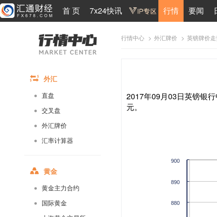
首 页
7x24快讯
行情
要闻
>
>
英镑牌价走
行情中心
外汇牌价
外汇
2017年09月03日英镑银行
直盘
元。
交叉盘
外汇牌价
汇率计算器
900
黄金
890
黄金主力合约
国际黄金
880