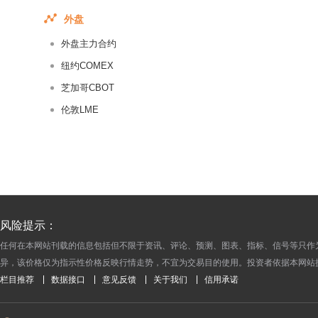
2017-08-11
外盘
2017-08-10
外盘主力合约
2017-08-09
2017-08-08
纽约COMEX
2017-08-07
芝加哥CBOT
2017-08-06
伦敦LME
2017-08-05
2017-08-04
2017-08-03
2017-08-02
2017-08-01
风险提示：
2017-07-31
任何在本网站刊载的信息包括但不限于资讯、评论、预测、图表、指标、信号等只作
2017-07-30
异，该价格仅为指示性价格反映行情走势，不宜为交易目的使用。投资者依据本网站
2017-07-29
栏目推荐
数据接口
意见反馈
关于我们
信用承诺
2017-07-28