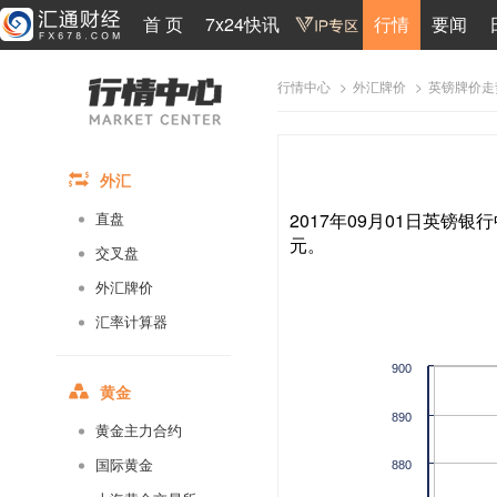
首 页
7x24快讯
行情
要闻
>
>
英镑牌价走
行情中心
外汇牌价
外汇
2017年09月01日英镑银行
直盘
元。
交叉盘
外汇牌价
汇率计算器
900
黄金
890
黄金主力合约
国际黄金
880