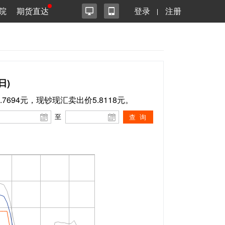
院
期货直达
登录
注册
日)
.7694元，现钞现汇卖出价5.8118元。
至