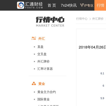
首 页
7x24快讯
行情
>
行情中心
外汇牌价
外汇
2018年04月2
直盘
交叉盘
外汇牌价
汇率计算器
6.1
黄金
6
黄金主力合约
5.9
国际黄金