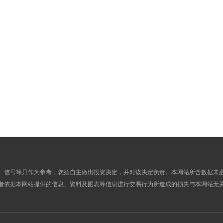
5.9075
5.7119
04
5.9395
5.7009
03
5.9047
5.7247
02
5.9066
5.7011
01
5.9066
5.7011
31
5.9066
5.7043
30
5.9011
5.7108
29
5.9559
5.7211
28
5.9540
5.7379
27
6.0297
5.7726
26
6.0361
5.8219
25
6.0361
5.8219
24
、信号等只作为参考，您须自主做出投资决定，并对该决定负责。本网站所含数据未
者依据本网站提供的信息、资料及图表等信息进行交易行为所造成的损失与本网站无
6.0361
5.8075
23
5.9626
5.8051
22
5.9519
5.7507
21