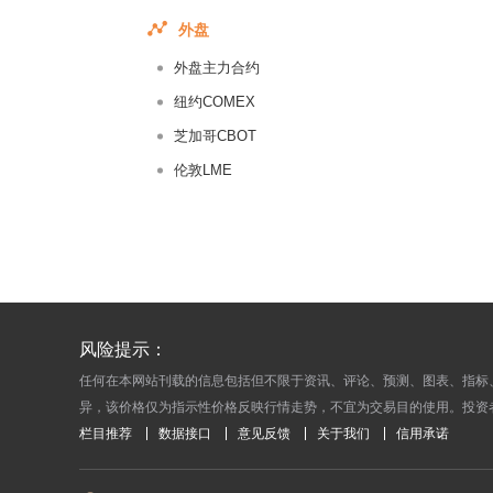
2018-04-
外盘
2018-04-
外盘主力合约
2018-04-
纽约COMEX
2018-04-
芝加哥CBOT
2018-03-
伦敦LME
2018-03-
2018-03-
2018-03-
2018-03-
2018-03-
2018-03-
风险提示：
2018-03-
任何在本网站刊载的信息包括但不限于资讯、评论、预测、图表、指标
异，该价格仅为指示性价格反映行情走势，不宜为交易目的使用。投资
2018-03-
栏目推荐
数据接口
意见反馈
关于我们
信用承诺
2018-03-
2018-03-