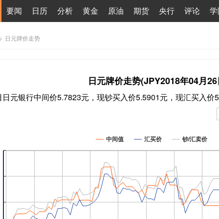
要闻
日历
分析
黄金
原油
期货
央行
评论
学
>
日元牌价走势
日元牌价走势(JPY2018年04月26
6日日元银行中间价5.7823元，现钞买入价5.5901元，现汇买入价5
中间值
汇买价
钞/汇卖价