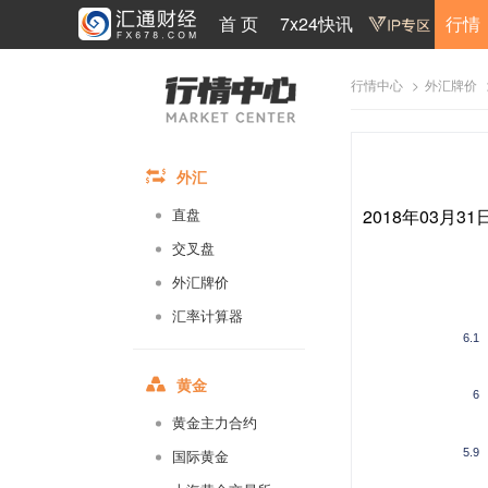
首 页
7x24快讯
行情
>
行情中心
外汇牌价
外汇
2018年03月3
直盘
交叉盘
外汇牌价
汇率计算器
6.1
黄金
6
黄金主力合约
5.9
国际黄金