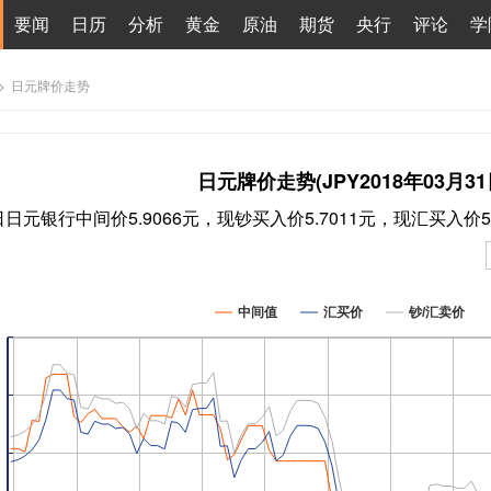
要闻
日历
分析
黄金
原油
期货
央行
评论
学
>
日元牌价走势
日元牌价走势(JPY2018年03月31
1日日元银行中间价5.9066元，现钞买入价5.7011元，现汇买入价5
中间值
汇买价
钞/汇卖价