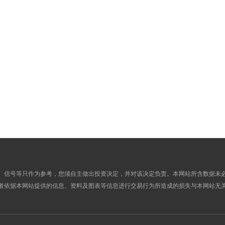
5.9641
5.7223
09
5.9602
5.7688
08
5.9931
5.7658
07
5.9651
5.7507
06
6.0088
5.7886
05
5.9655
5.7910
04
5.9655
5.7910
03
5.9655
5.8086
02
5.9413
5.7271
01
5.8872
5.7278
28
5.8963
5.6744
27
5.9225
5.7043
26
、信号等只作为参考，您须自主做出投资决定，并对该决定负责。本网站所含数据未
者依据本网站提供的信息、资料及图表等信息进行交易行为所造成的损失与本网站无
5.9465
5.7227
25
5.9465
5.7227
24
5.9465
5.7340
23