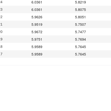
6.0361
5.8219
24
6.0361
5.8075
23
5.9626
5.8051
22
5.9519
5.7507
21
5.9672
5.7477
20
5.9751
5.7694
19
5.9589
5.7645
18
5.9589
5.7645
17
5.9589
5.7571
16
5.9446
5.7588
15
5.9352
5.7478
14
5.9459
5.7149
13
5.9244
5.7399
12
5.9641
5.7282
11
5.9641
5.7282
10