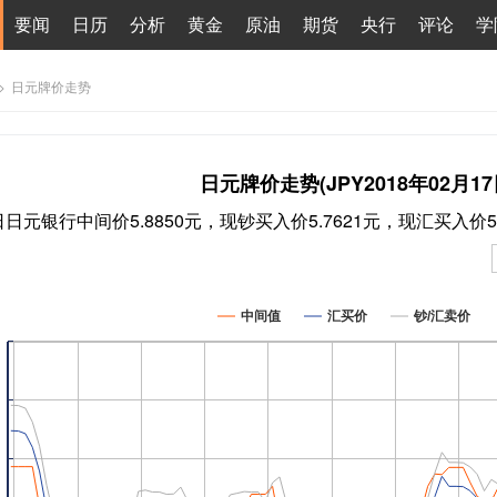
要闻
日历
分析
黄金
原油
期货
央行
评论
学
>
日元牌价走势
日元牌价走势(JPY2018年02月17
7日日元银行中间价5.8850元，现钞买入价5.7621元，现汇买入价5
中间值
汇买价
钞/汇卖价