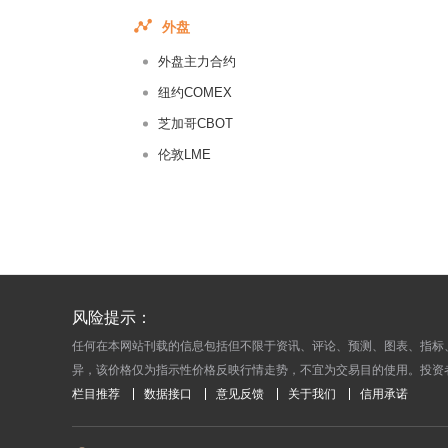
2018-01-
外盘
2018-01-
外盘主力合约
2018-01-
纽约COMEX
2018-01-
芝加哥CBOT
2018-01-
伦敦LME
2018-01-
2018-01-
2018-01-
2018-01-
2018-01-
2018-01-
风险提示：
2018-01-
任何在本网站刊载的信息包括但不限于资讯、评论、预测、图表、指标
异，该价格仅为指示性价格反映行情走势，不宜为交易目的使用。投资
2018-01-
栏目推荐
数据接口
意见反馈
关于我们
信用承诺
2018-01-
2018-01-