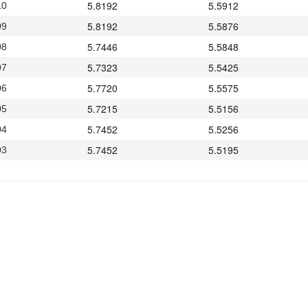
5.8192
5.5912
10
5.8192
5.5876
09
5.7446
5.5848
08
5.7323
5.5425
07
5.7720
5.5575
06
5.7215
5.5156
05
5.7452
5.5256
04
5.7452
5.5195
03
5.7452
5.5091
02
5.7667
5.5599
01
5.8216
5.5650
31
5.8100
5.6195
30
5.8212
5.6217
29
5.7881
5.6184
28
5.7881
5.6184
27