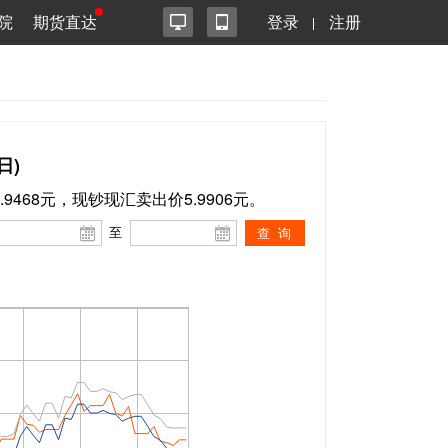
院
期货直达
登录
注册
日)
.9468元，现钞现汇卖出价5.9906元。
至