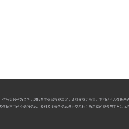
5.7881
5.6149
26
5.8320
5.6154
25
5.7979
5.6267
24
5.7680
5.6035
23
5.7888
5.5802
22
5.7812
5.5824
21
5.7812
5.5824
20
5.7812
5.5930
19
5.7854
5.5907
18
5.8293
5.6141
17
5.8193
5.6165
16
5.8145
5.6192
15
、信号等只作为参考，您须自主做出投资决定，并对该决定负责。本网站所含数据未
者依据本网站提供的信息、资料及图表等信息进行交易行为所造成的损失与本网站无
5.8375
5.6184
14
5.8375
5.6184
13
5.8375
5.6023
12