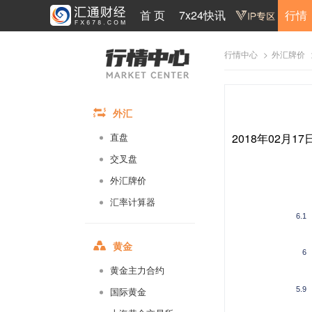
首 页
7x24快讯
行情
>
行情中心
外汇牌价
外汇
2018年02月1
直盘
交叉盘
外汇牌价
汇率计算器
6.1
黄金
6
黄金主力合约
5.9
国际黄金