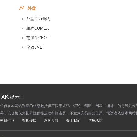
2018-02-19
外盘
2018-02-18
外盘主力合约
2018-02-17
纽约COMEX
2018-02-16
芝加哥CBOT
2018-02-15
伦敦LME
2018-02-14
2018-02-13
2018-02-12
2018-02-11
2018-02-10
2018-02-09
风险提示：
2018-02-08
任何在本网站刊载的信息包括但不限于资讯、评论、预测、图表、指标、信号等只作
异，该价格仅为指示性价格反映行情走势，不宜为交易目的使用。投资者依据本网站
2018-02-07
栏目推荐
数据接口
意见反馈
关于我们
信用承诺
2018-02-06
2018-02-05