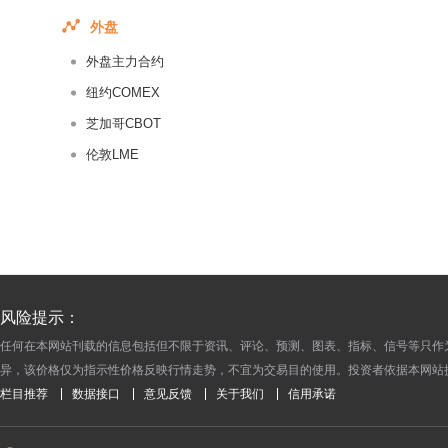
2018-01-20
外盘
2018-01-19
外盘主力合约
2018-01-18
纽约COMEX
2018-01-17
芝加哥CBOT
2018-01-16
伦敦LME
2018-01-15
2018-01-14
2018-01-13
2018-01-12
2018-01-11
2018-01-10
风险提示：
2018-01-09
任何在本网站刊载的信息包括但不限于资讯、评论、预测、图表、指标、信号等只作
异，该价格仅为指示性价格反映行情走势，不宜为交易目的使用。投资者依据本网站
2018-01-08
栏目推荐
数据接口
意见反馈
关于我们
信用承诺
2018-01-07
2018-01-06