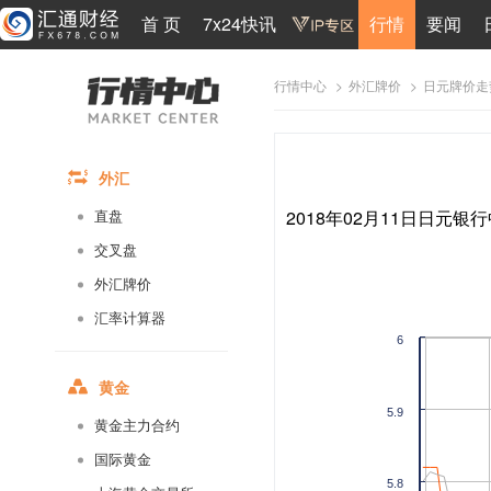
首 页
7x24快讯
行情
要闻
>
>
日元牌价走
行情中心
外汇牌价
外汇
2018年02月11日日元银行
直盘
交叉盘
外汇牌价
汇率计算器
6
黄金
5.9
黄金主力合约
国际黄金
5.8