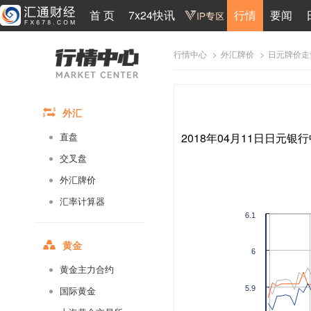
首 页
7x24快讯
行情
要闻
>
>
日元牌价走
行情中心
外汇牌价
外汇
2018年04月11日日元银行
直盘
交叉盘
外汇牌价
汇率计算器
6.1
黄金
6
黄金主力合约
5.9
国际黄金