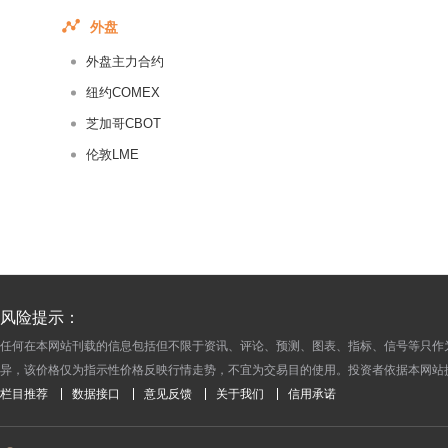
2018-03-20
外盘
2018-03-19
外盘主力合约
2018-03-18
纽约COMEX
2018-03-17
芝加哥CBOT
2018-03-16
伦敦LME
2018-03-15
2018-03-14
2018-03-13
2018-03-12
2018-03-11
2018-03-10
风险提示：
2018-03-09
任何在本网站刊载的信息包括但不限于资讯、评论、预测、图表、指标、信号等只作
异，该价格仅为指示性价格反映行情走势，不宜为交易目的使用。投资者依据本网站
2018-03-08
栏目推荐
数据接口
意见反馈
关于我们
信用承诺
2018-03-07
2018-03-06