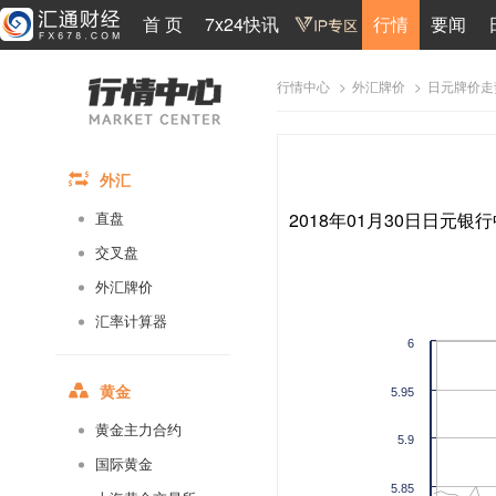
首 页
7x24快讯
行情
要闻
>
>
日元牌价走
行情中心
外汇牌价
外汇
2018年01月30日日元银行
直盘
交叉盘
外汇牌价
汇率计算器
6
黄金
5.95
黄金主力合约
5.9
国际黄金
5.85