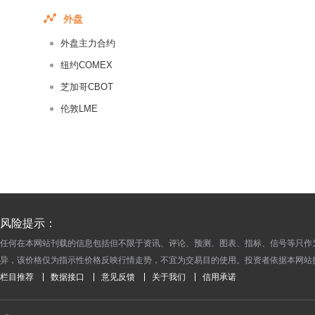
2018-01-08
外盘
2018-01-07
外盘主力合约
2018-01-06
纽约COMEX
2018-01-05
芝加哥CBOT
2018-01-04
伦敦LME
2018-01-03
2018-01-02
2018-01-01
2017-12-31
2017-12-30
2017-12-29
风险提示：
2017-12-28
任何在本网站刊载的信息包括但不限于资讯、评论、预测、图表、指标、信号等只作
异，该价格仅为指示性价格反映行情走势，不宜为交易目的使用。投资者依据本网站
2017-12-27
栏目推荐
数据接口
意见反馈
关于我们
信用承诺
2017-12-26
2017-12-25