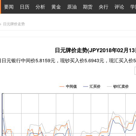
要闻
日历
分析
黄金
原油
期货
央行
评论
学
>
日元牌价走势
日元牌价走势(JPY2018年02月13
3日日元银行中间价5.8159元，现钞买入价5.6943元，现汇买入价5
中间值
汇买价
钞/汇卖价