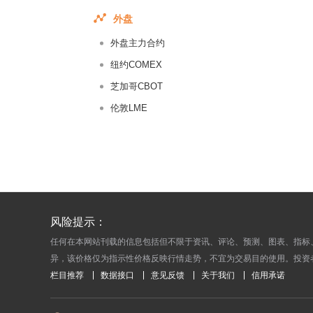
2018-01-
外盘
2018-01-
外盘主力合约
2018-01-
纽约COMEX
2018-01-
芝加哥CBOT
2018-01-
伦敦LME
2018-01-
2018-01-
2018-01-
2018-01-
2018-01-
2018-01-
风险提示：
2018-01-
任何在本网站刊载的信息包括但不限于资讯、评论、预测、图表、指标
异，该价格仅为指示性价格反映行情走势，不宜为交易目的使用。投资
2018-01-
栏目推荐
数据接口
意见反馈
关于我们
信用承诺
2018-01-
2018-01-