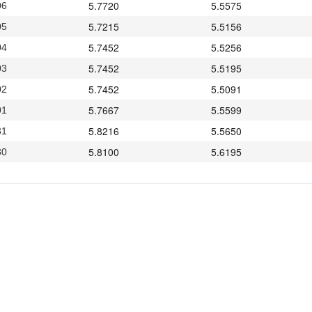
5.7720
5.5575
06
5.7215
5.5156
05
5.7452
5.5256
04
5.7452
5.5195
03
5.7452
5.5091
02
5.7667
5.5599
01
5.8216
5.5650
31
5.8100
5.6195
30
5.8212
5.6217
29
5.7881
5.6184
28
5.7881
5.6184
27
5.7881
5.6149
26
5.8320
5.6154
25
5.7979
5.6267
24
5.7680
5.6035
23