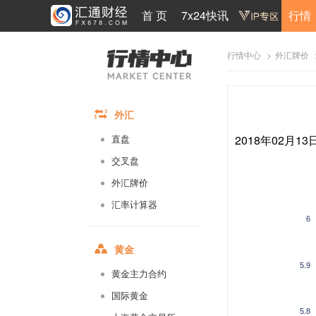
首 页
7x24快讯
行情
>
行情中心
外汇牌价
外汇
2018年02月1
直盘
交叉盘
外汇牌价
汇率计算器
6
黄金
5.9
黄金主力合约
国际黄金
5.8