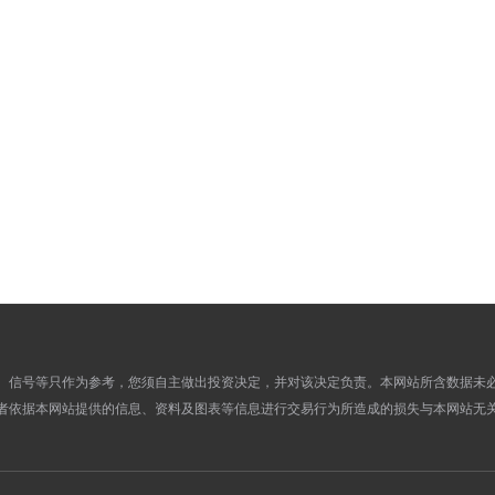
5.7888
5.5802
22
5.7812
5.5824
21
5.7812
5.5824
20
5.7812
5.5930
19
5.7854
5.5907
18
5.8293
5.6141
17
5.8193
5.6165
16
5.8145
5.6192
15
5.8375
5.6184
14
5.8375
5.6184
13
5.8375
5.6023
12
5.8510
5.6341
11
、信号等只作为参考，您须自主做出投资决定，并对该决定负责。本网站所含数据未
者依据本网站提供的信息、资料及图表等信息进行交易行为所造成的损失与本网站无
5.7863
5.6435
10
5.7409
5.5994
09
5.7308
5.5557
08