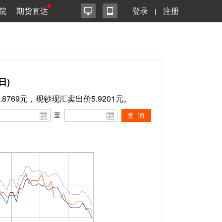
院
期货直达
登录
注册
日)
.8769元，现钞现汇卖出价5.9201元。
至