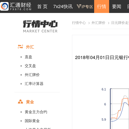
首 页
7x24快讯
行情
要闻
>
>
日元牌价走
行情中心
外汇牌价
外汇
2018年04月01日日元银行
直盘
交叉盘
外汇牌价
汇率计算器
6.1
黄金
6
黄金主力合约
5.9
国际黄金