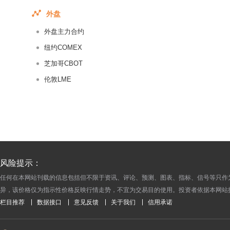
2018-03-10
外盘
2018-03-09
外盘主力合约
2018-03-08
纽约COMEX
2018-03-07
芝加哥CBOT
2018-03-06
伦敦LME
2018-03-05
2018-03-04
2018-03-03
2018-03-02
2018-03-01
2018-02-28
风险提示：
2018-02-27
任何在本网站刊载的信息包括但不限于资讯、评论、预测、图表、指标、信号等只作
异，该价格仅为指示性价格反映行情走势，不宜为交易目的使用。投资者依据本网站
2018-02-26
栏目推荐
数据接口
意见反馈
关于我们
信用承诺
2018-02-25
2018-02-24