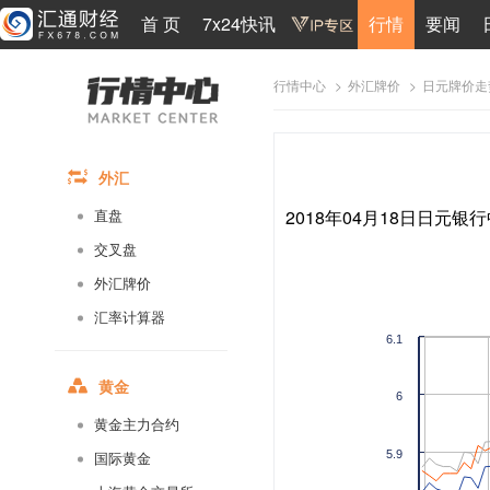
首 页
7x24快讯
行情
要闻
>
>
日元牌价走
行情中心
外汇牌价
外汇
2018年04月18日日元银行
直盘
交叉盘
外汇牌价
汇率计算器
6.1
黄金
6
黄金主力合约
5.9
国际黄金