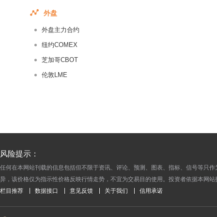
2018-03-27
外盘
2018-03-26
外盘主力合约
2018-03-25
纽约COMEX
2018-03-24
芝加哥CBOT
2018-03-23
伦敦LME
2018-03-22
2018-03-21
2018-03-20
2018-03-19
2018-03-18
2018-03-17
风险提示：
2018-03-16
任何在本网站刊载的信息包括但不限于资讯、评论、预测、图表、指标、信号等只作
异，该价格仅为指示性价格反映行情走势，不宜为交易目的使用。投资者依据本网站
2018-03-15
栏目推荐
数据接口
意见反馈
关于我们
信用承诺
2018-03-14
2018-03-13