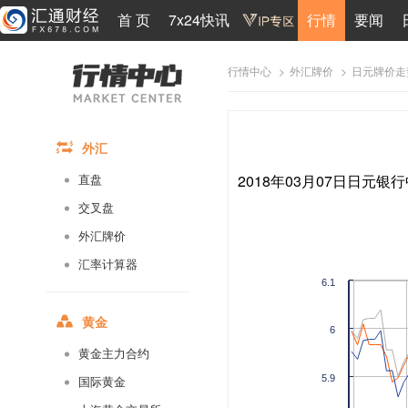
首 页
7x24快讯
行情
要闻
>
>
日元牌价走
行情中心
外汇牌价
外汇
2018年03月07日日元银行
直盘
交叉盘
外汇牌价
汇率计算器
6.1
黄金
6
黄金主力合约
5.9
国际黄金