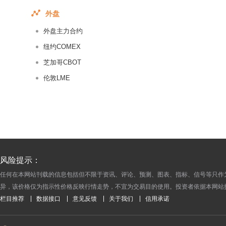
2018-02-13
外盘
2018-02-12
外盘主力合约
2018-02-11
纽约COMEX
2018-02-10
芝加哥CBOT
2018-02-09
伦敦LME
2018-02-08
2018-02-07
2018-02-06
2018-02-05
2018-02-04
2018-02-03
风险提示：
2018-02-02
任何在本网站刊载的信息包括但不限于资讯、评论、预测、图表、指标、信号等只作
异，该价格仅为指示性价格反映行情走势，不宜为交易目的使用。投资者依据本网站
2018-02-01
栏目推荐
数据接口
意见反馈
关于我们
信用承诺
2018-01-31
2018-01-30