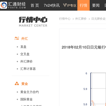
首 页
7x24快讯
行情
要闻
>
>
日元牌价走
行情中心
外汇牌价
外汇
2018年02月10日日元银行
直盘
交叉盘
外汇牌价
汇率计算器
6
黄金
5.9
黄金主力合约
国际黄金
5.8