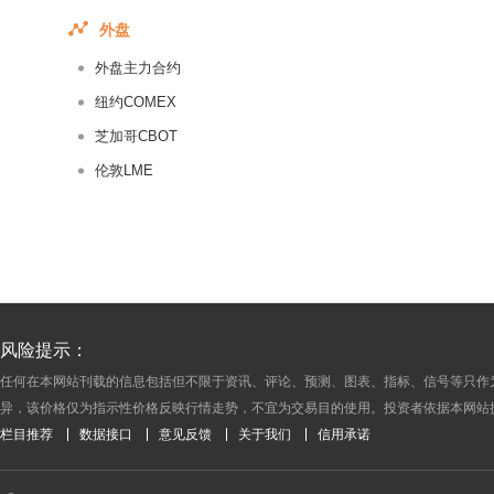
2018-01-19
外盘
2018-01-18
外盘主力合约
2018-01-17
纽约COMEX
2018-01-16
芝加哥CBOT
2018-01-15
伦敦LME
2018-01-14
2018-01-13
2018-01-12
2018-01-11
2018-01-10
2018-01-09
风险提示：
2018-01-08
任何在本网站刊载的信息包括但不限于资讯、评论、预测、图表、指标、信号等只作
异，该价格仅为指示性价格反映行情走势，不宜为交易目的使用。投资者依据本网站
2018-01-07
栏目推荐
数据接口
意见反馈
关于我们
信用承诺
2018-01-06
2018-01-05