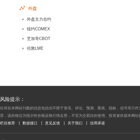
2017-08-30
外盘
2017-08-29
外盘主力合约
2017-08-28
2017-08-27
纽约COMEX
2017-08-26
芝加哥CBOT
2017-08-25
伦敦LME
2017-08-24
2017-08-23
2017-08-22
2017-08-21
2017-08-20
风险提示：
2017-08-19
任何在本网站刊载的信息包括但不限于资讯、评论、预测、图表、指标、信号等只作
2017-08-18
异，该价格仅为指示性价格反映行情走势，不宜为交易目的使用。投资者依据本网站
2017-08-17
栏目推荐
数据接口
意见反馈
关于我们
信用承诺
2017-08-16