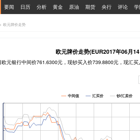
要闻
日历
分析
黄金
原油
期货
央行
评论
学
>
欧元牌价走势
欧元牌价走势(EUR2017年06月14
4日欧元银行中间价761.6300元，现钞买入价739.8800元，现汇买入
中间值
汇买价
钞/汇卖价