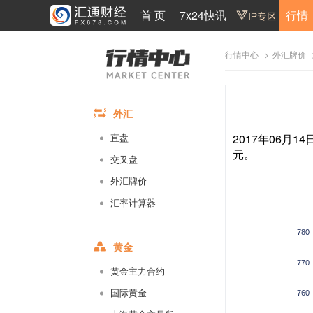
首 页
7x24快讯
行情
>
行情中心
外汇牌价
外汇
2017年06月1
直盘
元。
交叉盘
外汇牌价
汇率计算器
780
黄金
770
黄金主力合约
国际黄金
760