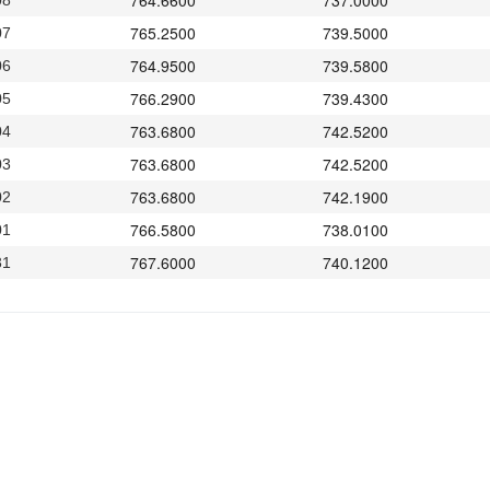
764.6600
737.0000
08
765.2500
739.5000
07
764.9500
739.5800
06
766.2900
739.4300
05
763.6800
742.5200
04
763.6800
742.5200
03
763.6800
742.1900
02
766.5800
738.0100
01
767.6000
740.1200
31
770.4100
741.6800
30
770.4100
740.0100
29
770.4100
740.3000
28
770.4100
740.3000
27
770.4100
740.1800
26
771.9900
744.1700
25