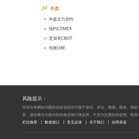
2017-05-
外盘
2017-05-
外盘主力合约
2017-05-
2017-05-
纽约COMEX
2017-05-
芝加哥CBOT
2017-05-
伦敦LME
2017-05-
2017-05-
2017-05-
2017-05-
2017-05-
风险提示：
2017-05-
任何在本网站刊载的信息包括但不限于资讯、评论、预测、图表、指标
2017-05-
异，该价格仅为指示性价格反映行情走势，不宜为交易目的使用。投资
2017-05-
栏目推荐
数据接口
意见反馈
关于我们
信用承诺
2017-05-