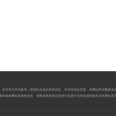
771.0400
743.6800
24
773.1500
746.6400
23
770.4100
747.4700
22
765.8600
745.5500
21
765.8600
745.5500
20
765.8600
744.2900
19
766.9100
740.1000
18
762.7600
740.6300
17
756.5500
736.6800
16
752.9100
731.4000
15
750.1600
728.5400
14
750.1600
728.5400
13
、信号等只作为参考，您须自主做出投资决定，并对该决定负责。本网站所含数据未
750.1600
728.2100
12
者依据本网站提供的信息、资料及图表等信息进行交易行为所造成的损失与本网站无
750.8000
724.7200
11
752.3900
724.9400
10