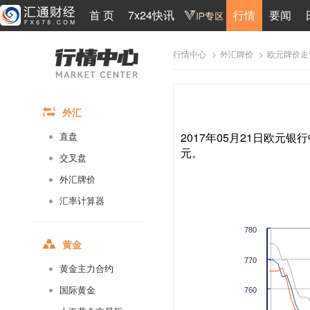
首 页
7x24快讯
行情
要闻
>
>
欧元牌价走
行情中心
外汇牌价
外汇
2017年05月21日欧元银行
直盘
元。
交叉盘
外汇牌价
汇率计算器
780
黄金
770
黄金主力合约
国际黄金
760