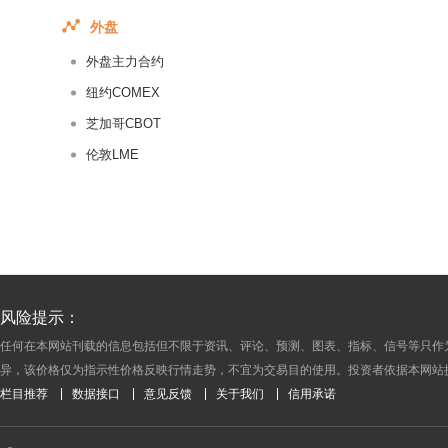
2016-09-01
外盘
2016-08-31
外盘主力合约
2016-08-30
2016-08-29
纽约COMEX
2016-08-26
芝加哥CBOT
2016-08-25
伦敦LME
2016-08-24
2016-08-23
2016-08-22
2016-08-19
2016-08-18
风险提示：
2016-08-17
任何在本网站刊载的信息包括但不限于资讯、评论、预测、图表、指标、信号等只作
2016-08-16
异，该价格仅为指示性价格反映行情走势，不宜为交易目的使用。投资者依据本网站
2016-08-15
栏目推荐
数据接口
意见反馈
关于我们
信用承诺
2016-08-12